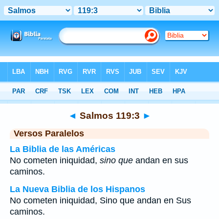
Biblia
>
Salmos
>
Capítulo 119
> Verso 3
◄
Salmos 119:3
►
Versos Paralelos
La Biblia de las Américas
No cometen iniquidad,
sino que
andan en sus
caminos.
La Nueva Biblia de los Hispanos
No cometen iniquidad, Sino que andan en Sus
caminos.