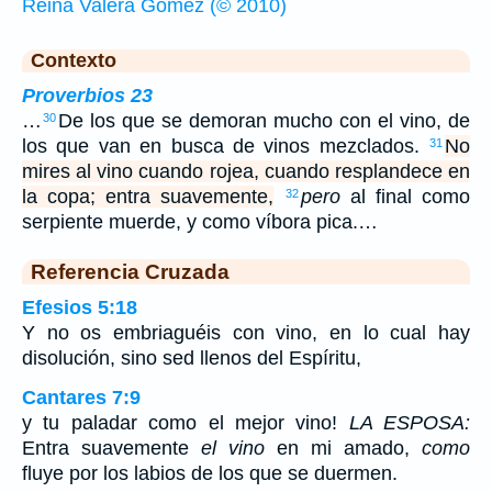
Reina Valera Gómez (© 2010)
Contexto
Proverbios 23
…
De los que se demoran mucho con el vino, de
30
los que van en busca de vinos mezclados.
No
31
mires al vino cuando rojea, cuando resplandece en
la copa; entra suavemente,
pero
al final como
32
serpiente muerde, y como víbora pica.…
Referencia Cruzada
Efesios 5:18
Y no os embriaguéis con vino, en lo cual hay
disolución, sino sed llenos del Espíritu,
Cantares 7:9
y tu paladar como el mejor vino!
LA ESPOSA:
Entra suavemente
el vino
en mi amado,
como
fluye por los labios de los que se duermen.