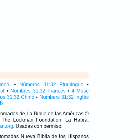
ineal
•
Números 31:32 Plurilingüe
•
ol
•
Nombres 31:32 Francés
•
4 Mose
os 31:32 Chino
•
Numbers 31:32 Inglés
ub
 tomadas de La Biblia de las Américas ©
 The Lockman Foundation, La Habra,
an.org
. Usadas con permiso.
n tomadas Nueva Biblia de los Hispanos