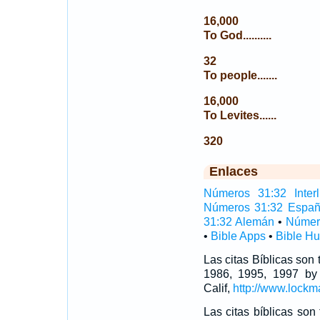
16,000
To God..........
32
To people.......
16,000
To Levites......
320
Enlaces
Números 31:32 Interl
Números 31:32 Españ
31:32 Alemán
•
Númer
•
Bible Apps
•
Bible H
Las citas Bíblicas son
1986, 1995, 1997 by
Calif,
http://www.lockm
Las citas bíblicas so