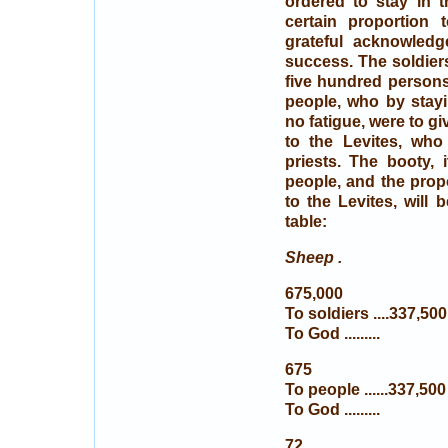
ordered to stay in 
certain proportion 
grateful acknowledg
success. The soldiers
five hundred persons
people, who by stay
no fatigue, were to gi
to the Levites, wh
priests. The booty, 
people, and the prop
to the Levites, will
table:
Sheep .
675,000
To soldiers ....337,500
To God .........
675
To people ......337,500
To God .........
72