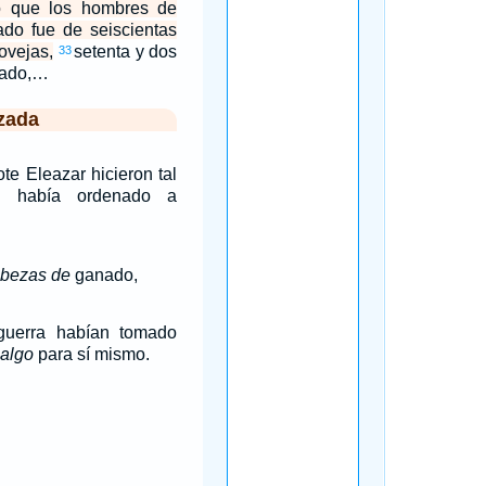
o que los hombres de
ado fue de seiscientas
ovejas,
setenta y dos
33
ado,…
zada
te Eleazar hicieron tal
 había ordenado a
bezas de
ganado,
uerra habían tomado
algo
para sí mismo.