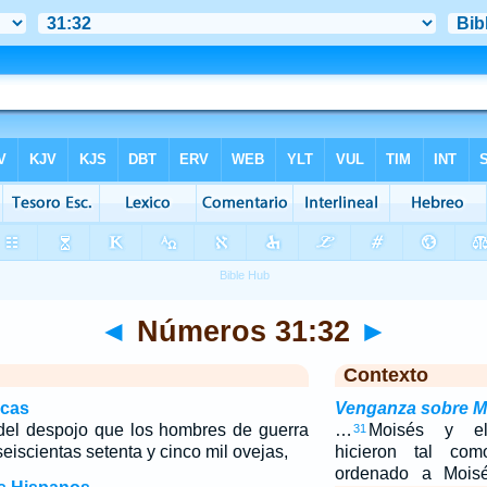
◄
Números 31:32
►
Contexto
icas
Venganza sobre M
del despojo que los hombres de guerra
…
Moisés y el
31
eiscientas setenta y cinco mil ovejas,
hicieron tal c
ordenado a Mois