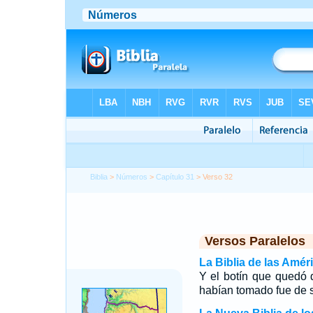
Biblia
>
Números
>
Capítulo 31
> Verso 32
Versos Paralelos
La Biblia de las Amér
Y el botín que quedó 
habían tomado fue de s