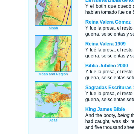
La Nueva Biblia de l
Y el botín que quedó 
habían tomado fue de 
Reina Valera Gómez
Y fue la presa, el rest
guerra, seiscientas y s
Reina Valera 1909
Y fué la presa, el rest
guerra, seiscientas y s
Biblia Jubileo 2000
Y fue la presa, el rest
guerra, seiscientas set
Sagradas Escrituras 
Y fue la presa, el rest
guerra, seiscientas set
King James Bible
And the booty,
being
th
had caught, was six 
and five thousand shee