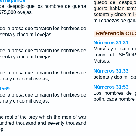
os Hispanos
quedó del despoj
del despojo que los hombres de guerra
guerra habían tom
675,000 ovejas,
setenta y cinco mil 
mil
cabezas de
gan
o de la presa que tomaron los hombres de
Referencia Cru
etenta y cinco mil ovejas,
Números 31:31
Moisés y el sacerdo
o de la presa que tomaron los hombres de
como el SEÑOR
etenta y cinco mil ovejas,
Moisés.
Números 31:33
o de la presa que tomaron los hombres de
setenta y dos mil
ca
enta y cinco mil ovejas,
Números 31:53
1569
Los hombres de g
o de la presa que tomaron los hombres de
botín, cada hombre
enta y cinco mil ovejas,
e rest of the prey which the men of war
hundred thousand and seventy thousand
p,