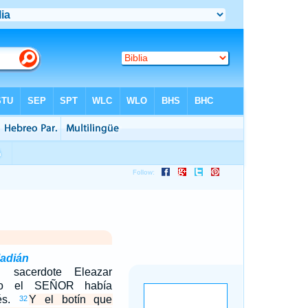
adián
 sacerdote Eleazar
omo el SEÑOR había
és.
Y el botín que
32