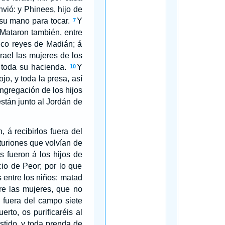
nvió: y Phinees, hijo de
 su mano para tocar.
Y
7
Mataron también, entre
inco reyes de Madián; á
srael las mujeres de los
 toda su hacienda.
Y
10
jo, y toda la presa, así
ongregación de los hijos
están junto al Jordán de
 á recibirlos fuera del
nturiones que volvían de
s fueron á los hijos de
io de Peor; por lo que
 entre los niños: matad
re las mujeres, que no
 fuera del campo siete
rto, os purificaréis al
stido, y toda prenda de