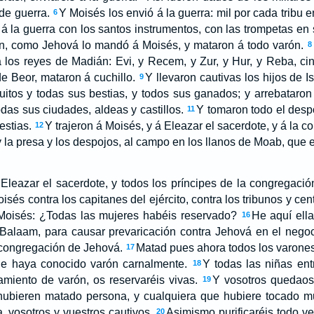
 de guerra.
Y Moisés los envió á la guerra: mil por cada tribu e
6
 á la guerra con los santos instrumentos, con las trompetas en
n, como Jehová lo mandó á Moisés, y mataron á todo varón.
8
á los reyes de Madián: Evi, y Recem, y Zur, y Hur, y Reba, c
e Beor, mataron á cuchillo.
Y llevaron cautivas los hijos de I
9
uitos y todas sus bestias, y todos sus ganados; y arrebataron
das sus ciudades, aldeas y castillos.
Y tomaron todo el despo
11
stias.
Y trajeron á Moisés, y á Eleazar el sacerdote, y á la c
12
 y la presa y los despojos, al campo en los llanos de Moab, que 
Eleazar el sacerdote, y todos los príncipes de la congregación,
sés contra los capitanes del ejército, contra los tribunos y ce
 Moisés: ¿Todas las mujeres habéis reservado?
He aquí ella
16
e Balaam, para causar prevaricación contra Jehová en el negoc
congregación de Jehová.
Matad pues ahora todos los varones
17
ue haya conocido varón carnalmente.
Y todas las niñas ent
18
miento de varón, os reservaréis vivas.
Y vosotros quedaos
19
hubieren matado persona, y cualquiera que hubiere tocado mue
a, vosotros y vuestros cautivos.
Asimismo purificaréis todo ve
20