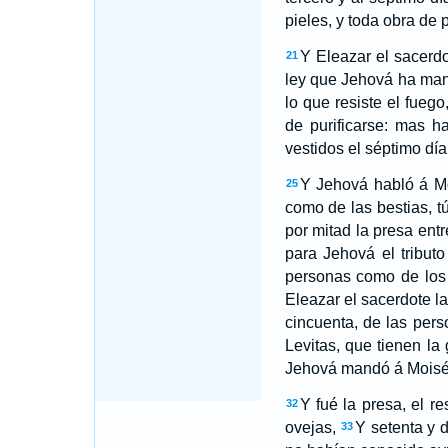
pieles, y toda obra de
Y Eleazar el sacerdo
21
ley que Jehová ha ma
lo que resiste el fuego
de purificarse: mas h
vestidos el séptimo día
Y Jehová habló á Mo
25
como de las bestias, t
por mitad la presa entr
para Jehová el tribut
personas como de los 
Eleazar el sacerdote l
cincuenta, de las pers
Levitas, que tienen la
Jehová mandó á Moisé
Y fué la presa, el r
32
ovejas,
Y setenta y 
33