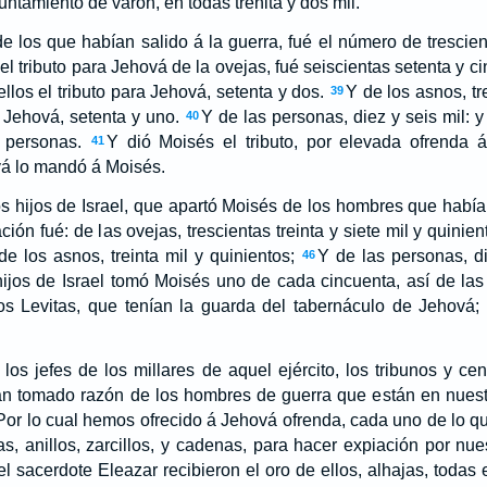
ntamiento de varón, en todas trenita y dos mil.
de los que habían salido á la guerra, fué el número de trescient
el tributo para Jehová de la ovejas, fué seiscientas setenta y ci
 ellos el tributo para Jehová, setenta y dos.
Y de los asnos, tre
39
a Jehová, setenta y uno.
Y de las personas, diez y seis mil: y 
40
s personas.
Y dió Moisés el tributo, por elevada ofrenda 
41
á lo mandó á Moisés.
os hijos de Israel, que apartó Moisés de los hombres que habían
ión fué: de las ovejas, trescientas treinta y siete mil y quinien
de los asnos, treinta mil y quinientos;
Y de las personas, di
46
 hijos de Israel tomó Moisés uno de cada cincuenta, así de la
los Levitas, que tenían la guarda del tabernáculo de Jehová
los jefes de los millares de aquel ejército, los tribunos y cen
an tomado razón de los hombres de guerra que están en nuest
Por lo cual hemos ofrecido á Jehová ofrenda, cada uno de lo q
las, anillos, zarcillos, y cadenas, para hacer expiación por nu
l sacerdote Eleazar recibieron el oro de ellos, alhajas, todas