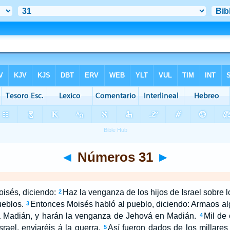
◄
Números 31
►
isés, diciendo:
Haz la venganza de los hijos de Israel sobre 
2
ueblos.
Entonces Moisés habló al pueblo, diciendo: Armaos al
3
tra Madián, y harán la venganza de Jehová en Madián.
Mil de 
4
srael, enviaréis á la guerra.
Así fueron dados de los millares 
5