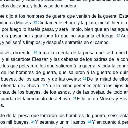
 pelos de cabra, y todo vaso de madera.
te dijo á los hombres de guerra que venían de la guerra: Est
ndado á Moisés:
Ciertamente el oro, y la plata, metal, hierro,
22
, por fuego lo haréis pasar, y será limpio, bien que en las agu
aréis pasar por agua todo lo que no aguanta el fuego.
Ade
24
, y así seréis limpios; y después entraréis en el campo.
isés, diciendo:
Toma la cuenta de la presa que se ha hech
26
ú y el sacerdote Eleazar, y las cabezas de los padres de la co
e los que pelearon, los que salieron á la guerra, y toda la cong
o de los hombres de guerra, que salieron á la guerra: de quin
bueyes, de los asnos, y de las ovejas:
De la mitad de ello
29
a ofrenda de Jehová.
Y de la mitad perteneciente á los hijos 
30
onas, de los bueyes, de los asnos, y de las ovejas, de todo an
 guarda del tabernáculo de Jehová.
E hicieron Moisés y Ele
31
s.
esto de la presa que tomaron los hombres de guerra, seiscienta
dos mil bueyes,
Y setenta y un mil asnos;
Y en cuanto á pe
34
35