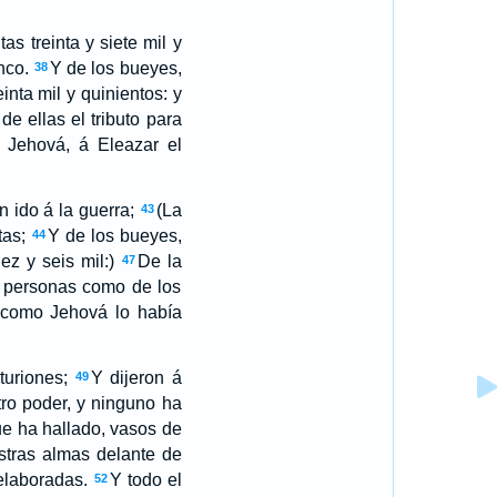
as treinta y siete mil y
nco.
Y de los bueyes,
38
inta mil y quinientos: y
de ellas el tributo para
á Jehová, á Eleazar el
 ido á la guerra;
(La
43
tas;
Y de los bueyes,
44
ez y seis mil:)
De la
47
s personas como de los
; como Jehová lo había
turiones;
Y dijeron á
49
ro poder, y ninguno ha
ue ha hallado, vasos de
estras almas delante de
 elaboradas.
Y todo el
52