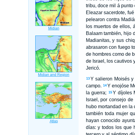
tribu, doce mil á punto
Eleazar sacerdote, fué
pelearon contra Madiá
los muertos de ellos, 
Balaam también, hijo d
Madianitas, y sus chiq
abrasaron con fuego to
de hombres como de be
de Israel, los cautivos
Jericó.
Y salieron Moisés y 
13
campo.
Y enojóse Moi
14
la guerra;
Y díjoles
15
Israel, por consejo d
hubo mortandad en la 
también toda mujer q
hayan conocido ayunta
días: y todos los que 
tercero y al séptimo dí