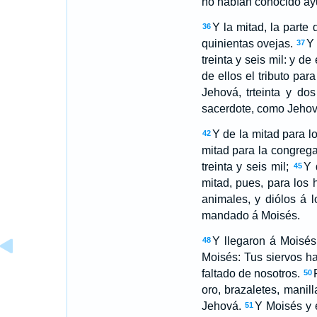
no habían conocido ayu
Y la mitad, la parte 
36
quinientas ovejas.
Y 
37
treinta y seis mil: y de
de ellos el tributo par
Jehová, trteinta y do
sacerdote, como Jehov
Y de la mitad para l
42
mitad para la congregac
treinta y seis mil;
Y 
45
mitad, pues, para los
animales, y diólos á 
mandado á Moisés.
Y llegaron á Moisés 
48
Moisés: Tus siervos h
faltado de nosotros.
50
oro, brazaletes, manil
Jehová.
Y Moisés y e
51