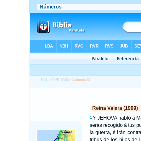
Biblia
>
RVR 1909
> Números 31
Reina Valera (1909)
Y JEHOVA habló á Mo
1
serás recogido á tus p
la guerra, é irán con
tribus de los hijos de I