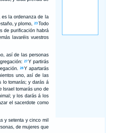
a es la ordenanza de la
 estaño, y plomo,
Todo
23
as de purificación habrá
más lavaréis vuestros
o, así de las personas
ngregación:
Y partirás
27
regación.
Y apartarás
28
ientos uno, así de las
s lo tomarás; y darás á
de Israel tomarás uno de
imal; y los darás á los
azar el sacerdote como
s y setenta y cinco mil
rsonas, de mujeres que