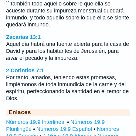
``También todo aquello sobre lo que ella se
acueste durante su impureza menstrual quedará
inmundo, y todo aquello sobre lo que ella se siente
quedará inmundo.
Zacarías 13:1
Aquel día habrá una fuente abierta para la casa de
David y para los habitantes de Jerusalén, para
lavar
el pecado y la impureza.
2 Corintios 7:1
Por tanto, amados, teniendo estas promesas,
limpiémonos de toda inmundicia de la carne y del
espíritu, perfeccionando la santidad en el temor de
Dios.
Enlaces
Números 19:9 Interlineal
•
Números 19:9
Plurilingüe
•
Números 19:9 Español
•
Nombres
19:9 Francés
•
4 Mose 19:9 Alemán
•
Números