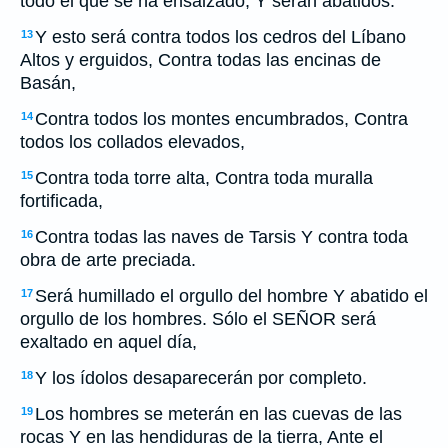
todo el que se ha ensalzado, Y serán abatidos.
Y esto será contra todos los cedros del Líbano
13
Altos y erguidos, Contra todas las encinas de
Basán,
Contra todos los montes encumbrados, Contra
14
todos los collados elevados,
Contra toda torre alta, Contra toda muralla
15
fortificada,
Contra todas las naves de Tarsis Y contra toda
16
obra de arte preciada.
Será humillado el orgullo del hombre Y abatido el
17
orgullo de los hombres. Sólo el SEÑOR será
exaltado en aquel día,
Y los ídolos desaparecerán por completo.
18
Los hombres se meterán en las cuevas de las
19
rocas Y en las hendiduras de la tierra, Ante el