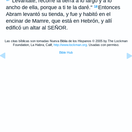
"Levántate, recorre la tierra a lo largo y a lo
ancho de ella, porque a ti te la daré."
Entonces
18
Abram levantó su tienda, y fue y habitó en el
encinar de Mamre, que está en Hebrón, y allí
edificó un altar al SEÑOR.
Las citas bíblicas son tomadas Nueva Biblia de los Hispanos © 2005 by The Lockman
Foundation, La Habra, Calif,
http://www.lockman.org
. Usadas con permiso.
Bible Hub