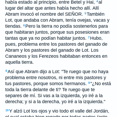
había estado al principio, entre Betel y Hai,
al
4
lugar del altar que antes había hecho allí. Allí
Abram invocó el nombre del SEÑOR.
También
5
Lot, que andaba con Abram, tenía ovejas, vacas y
tiendas.
Pero la tierra no podía sostenerlos para
6
que habitaran juntos, porque sus posesiones eran
tantas que ya no podían habitar juntos.
Hubo,
7
pues, problema entre los pastores del ganado de
Abram y los pastores del ganado de Lot. Los
Cananeos y los Ferezeos habitaban entonces en
aquella tierra.
Así que Abram dijo a Lot: "Te ruego que no haya
8
problema entre nosotros, ni entre mis pastores y
tus pastores, porque somos hermanos.
"¿No está
9
toda la tierra delante de ti? Te ruego que te
separes de mí. Si vas a la izquierda, yo iré a la
derecha; y si a la derecha, yo iré a la izquierda."
Y alzó Lot los ojos y vio todo el valle del Jordán,
10