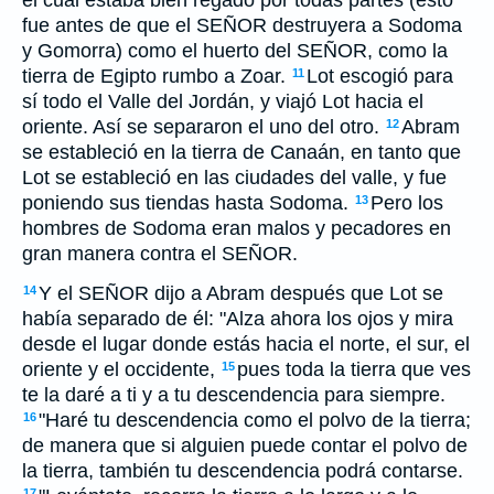
el cual estaba bien regado por todas partes (esto
fue antes de que el SEÑOR destruyera a Sodoma
y Gomorra) como el huerto del SEÑOR, como la
tierra de Egipto rumbo a Zoar.
Lot escogió para
11
sí todo el Valle del Jordán, y viajó Lot hacia el
oriente. Así se separaron el uno del otro.
Abram
12
se estableció en la tierra de Canaán, en tanto que
Lot se estableció en las ciudades del valle, y fue
poniendo sus tiendas hasta Sodoma.
Pero los
13
hombres de Sodoma eran malos y pecadores en
gran manera contra el SEÑOR.
Y el SEÑOR dijo a Abram después que Lot se
14
había separado de él: "Alza ahora los ojos y mira
desde el lugar donde estás hacia el norte, el sur, el
oriente y el occidente,
pues toda la tierra que ves
15
te la daré a ti y a tu descendencia para siempre.
"Haré tu descendencia como el polvo de la tierra;
16
de manera que si alguien puede contar el polvo de
la tierra, también tu descendencia podrá contarse.
17