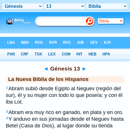
Biblia
>
NBLH
> Génesis 13
◄
Génesis 13
►
La Nueva Biblia de los Hispanos
Abram subió desde Egipto al Neguev (región del
1
sur), él y su mujer con todo lo que poseía; y con él
iba Lot.
Abram era muy rico en ganado, en plata y en oro.
2
Y anduvo en sus jornadas desde el Neguev hasta
3
Betel (Casa de Dios), al lugar donde su tienda