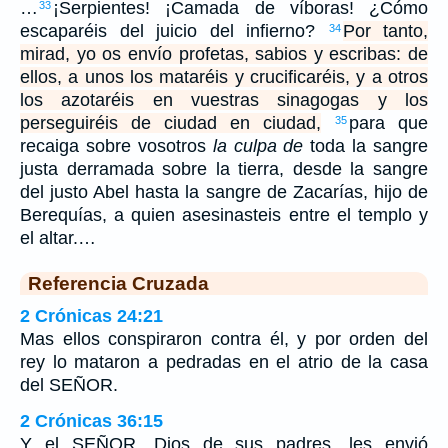
…
¡Serpientes! ¡Camada de víboras! ¿Cómo
33
escaparéis del juicio del infierno?
Por tanto,
34
mirad, yo os envío profetas, sabios y escribas: de
ellos, a unos los mataréis y crucificaréis, y a otros
los azotaréis en vuestras sinagogas y los
perseguiréis de ciudad en ciudad,
para que
35
recaiga sobre vosotros
la culpa de
toda la sangre
justa derramada sobre la tierra, desde la sangre
del justo Abel hasta la sangre de Zacarías, hijo de
Berequías, a quien asesinasteis entre el templo y
el altar.…
Referencia Cruzada
2 Crónicas 24:21
Mas ellos conspiraron contra él, y por orden del
rey lo mataron a pedradas en el atrio de la casa
del SEÑOR.
2 Crónicas 36:15
Y el SEÑOR, Dios de sus padres, les envió