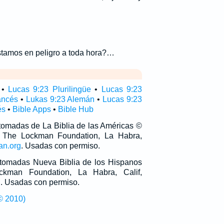
tamos en peligro a toda hora?…
•
Lucas 9:23 Plurilingüe
•
Lucas 9:23
ancés
•
Lukas 9:23 Alemán
•
Lucas 9:23
és
•
Bible Apps
•
Bible Hub
 tomadas de La Biblia de las Américas ©
 The Lockman Foundation, La Habra,
an.org
. Usadas con permiso.
n tomadas Nueva Biblia de los Hispanos
man Foundation, La Habra, Calif,
g
. Usadas con permiso.
© 2010)