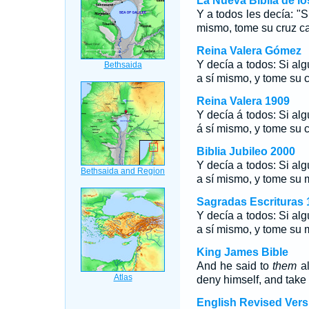
La Nueva Biblia de l
Y a todos les decía: "S
mismo, tome su cruz ca
Reina Valera Gómez
Y decía a todos: Si al
a sí mismo, y tome su c
Reina Valera 1909
Y decía á todos: Si al
á sí mismo, y tome su c
Biblia Jubileo 2000
Y decía a todos: Si al
a sí mismo, y tome su 
Sagradas Escrituras 
Y decía a todos: Si al
a sí mismo, y tome su 
King James Bible
And he said to
them
al
deny himself, and take 
English Revised Vers