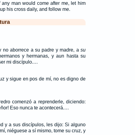
If any man would come after me, let him
up his cross daily, and follow me.
tura
 y no aborrece a su padre y madre, a
su
ermanos y hermanas, y aun hasta su
ser mi discípulo.…
uz y sigue en pos de mí, no es digno de
edro comenzó a reprenderle, diciendo:
eñor! Eso nunca te acontecerá.…
d y a sus discípulos, les dijo: Si alguno
mí, niéguese a sí mismo, tome su cruz, y