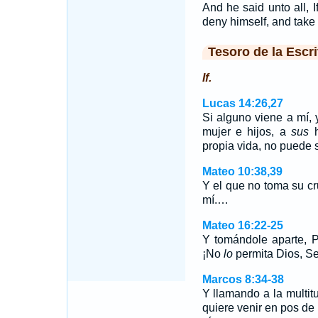
And he said unto all, 
deny himself, and take 
Tesoro de la Escri
If.
Lucas 14:26,27
Si alguno viene a mí,
mujer e hijos, a
sus
h
propia vida, no puede 
Mateo 10:38,39
Y el que no toma su cr
mí.…
Mateo 16:22-25
Y tomándole aparte, P
¡No
lo
permita Dios, S
Marcos 8:34-38
Y llamando a la multitu
quiere venir en pos de 