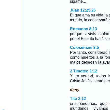
sígame.…
Juan 12:25,26
El que ama su vida la p
mundo, la conservará 
Romanos 8:13
porque si vivís confor
por el Espíritu hacéis m
Colosenses 3:5
Por tanto, considerad 
como muertos a la forn
malos deseos y la avari
2 Timoteo 3:12
Y en verdad, todos l
Cristo Jesús, serán pe
deny.
Tito 2:12
enseñándonos, que 
mundanos, vivamos