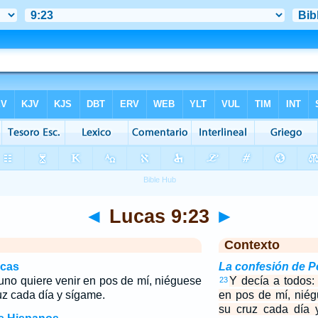
◄
Lucas 9:23
►
Contexto
icas
La confesión de P
guno quiere venir en pos de mí, niéguese
Y decía a todos:
23
uz cada día y sígame.
en pos de mí, nié
su cruz cada día 