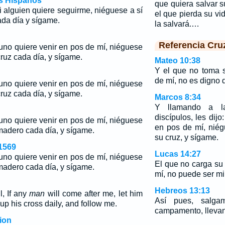
os Hispanos
que quiera salvar s
i alguien quiere seguirme, niéguese a sí
el que pierda su vi
da día y sígame.
la salvará.…
Referencia Cru
guno quiere venir en pos de mí, niéguese
ruz cada día, y sígame.
Mateo 10:38
Y el que no toma 
de mí, no es digno 
guno quiere venir en pos de mí, niéguese
ruz cada día, y sígame.
Marcos 8:34
Y llamando a l
discípulos, les dijo
guno quiere venir en pos de mí, niéguese
en pos de mí, nié
madero cada día, y sígame.
su cruz, y sígame.
1569
Lucas 14:27
guno quiere venir en pos de mí, niéguese
El que no carga su
madero cada día, y sígame.
mí, no puede ser mi
Hebreos 13:13
l, If any
man
will come after me, let him
Así pues, salga
up his cross daily, and follow me.
campamento, llevan
ion