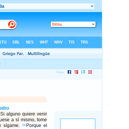
edro
 Si alguno quiere venir
guese a sí mismo, tome
y sígame.
Porque el
24