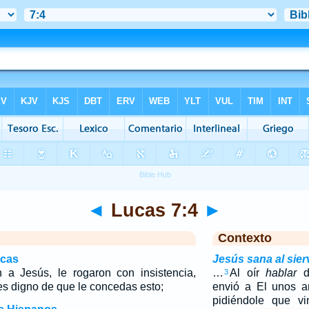
◄
Lucas 7:4
►
Contexto
icas
Jesús sana al sier
 a Jesús, le rogaron con insistencia,
…
Al oír
hablar
d
3
s digno de que le concedas esto;
envió a El unos a
pidiéndole que vi