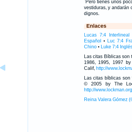
`Pero tienes unos po
vestiduras, y andarán
dignos.
Enlaces
Lucas 7:4 Interlineal
Español
•
Luc 7:4 Fr
Chino
•
Luke 7:4 Inglé
Las citas Bíblicas son
1986, 1995, 1997 by
Calif,
http://www.lockm
Las citas bíblicas so
© 2005 by The Lock
http://www.lockman.or
Reina Valera Gómez (