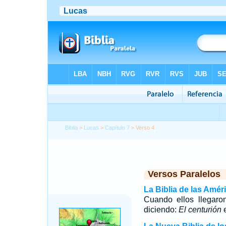
Biblia
>
Lucas
>
Capítulo 7
> Verso 4
Versos Paralelos
La Biblia de las Amér
Cuando ellos llegaron
diciendo:
El centurión
e