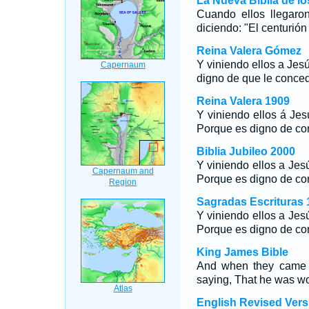
La Nueva Biblia de l
Cuando ellos llegaron
diciendo: "El centurió
Reina Valera Gómez
Y viniendo ellos a Jesú
digno de que le conced
Reina Valera 1909
Y viniendo ellos á Jesú
Porque es digno de con
Biblia Jubileo 2000
Y viniendo ellos a Jesú
Porque es digno de con
Sagradas Escrituras 
Y viniendo ellos a Jesú
Porque es digno de con
King James Bible
And when they came t
saying, That he was wo
English Revised Vers