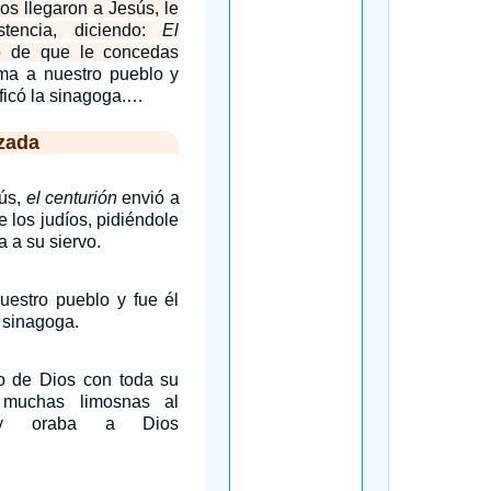
os llegaron a Jesús, le
stencia, diciendo:
El
 de que le concedas
ma a nuestro pueblo y
ificó la sinagoga.…
zada
ús,
el centurión
envió a
 los judíos, pidiéndole
a a su siervo.
uestro pueblo y fue él
a sinagoga.
o de Dios con toda su
muchas limosnas al
oraba a Dios