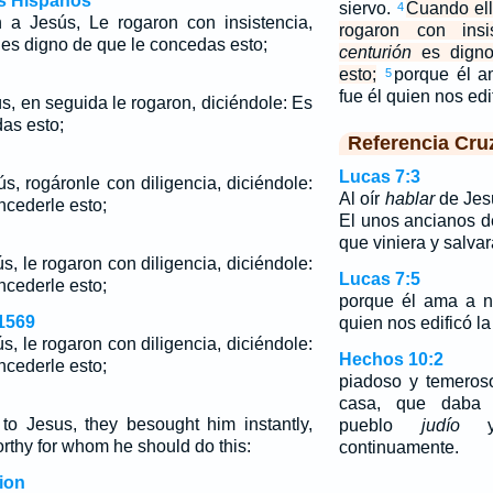
os Hispanos
siervo.
Cuando ell
4
 a Jesús, Le rogaron con insistencia,
rogaron con insi
n es digno de que le concedas esto;
centurión
es digno
esto;
porque él a
5
fue él quien nos ed
s, en seguida le rogaron, diciéndole: Es
as esto;
Referencia Cru
Lucas 7:3
s, rogáronle con diligencia, diciéndole:
Al oír
hablar
de Jes
cederle esto;
El unos ancianos de
que viniera y salvar
s, le rogaron con diligencia, diciéndole:
Lucas 7:5
cederle esto;
porque él ama a n
1569
quien nos edificó l
s, le rogaron con diligencia, diciéndole:
Hechos 10:2
cederle esto;
piadoso y temeros
casa, que daba 
o Jesus, they besought him instantly,
pueblo
judío
y 
rthy for whom he should do this:
continuamente.
ion