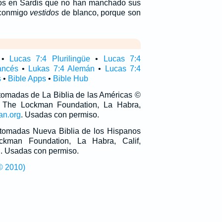
cos en Sardis que no han manchado sus
 conmigo
vestidos
de blanco, porque son
•
Lucas 7:4 Plurilingüe
•
Lucas 7:4
ancés
•
Lukas 7:4 Alemán
•
Lucas 7:4
s
•
Bible Apps
•
Bible Hub
 tomadas de La Biblia de las Américas ©
 The Lockman Foundation, La Habra,
an.org
. Usadas con permiso.
n tomadas Nueva Biblia de los Hispanos
man Foundation, La Habra, Calif,
g
. Usadas con permiso.
© 2010)