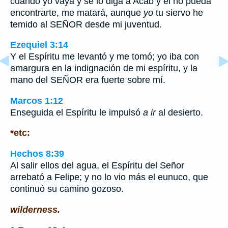
cuando yo vaya y se lo diga a Acab y él no pueda
encontrarte, me matará, aunque
yo
tu siervo he
temido al SEÑOR desde mi juventud.
Ezequiel 3:14
Y el Espíritu me levantó y me tomó; yo iba con
amargura en la indignación de mi espíritu, y la
mano del SEÑOR era fuerte sobre mí.
Marcos 1:12
Enseguida el Espíritu le impulsó
a ir
al desierto.
*etc:
Hechos 8:39
Al salir ellos del agua, el Espíritu del Señor
arrebató a Felipe; y no lo vio más el eunuco, que
continuó su camino gozoso.
wilderness.