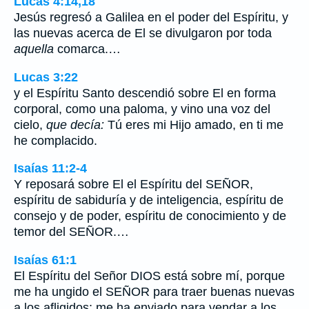
Lucas 4:14,18
Jesús regresó a Galilea en el poder del Espíritu, y
las nuevas acerca de El se divulgaron por toda
aquella
comarca.…
Lucas 3:22
y el Espíritu Santo descendió sobre El en forma
corporal, como una paloma, y vino una voz del
cielo,
que decía:
Tú eres mi Hijo amado, en ti me
he complacido.
Isaías 11:2-4
Y reposará sobre El el Espíritu del SEÑOR,
espíritu de sabiduría y de inteligencia, espíritu de
consejo y de poder, espíritu de conocimiento y de
temor del SEÑOR.…
Isaías 61:1
El Espíritu del Señor DIOS está sobre mí, porque
me ha ungido el SEÑOR para traer buenas nuevas
a los afligidos; me ha enviado para vendar a los