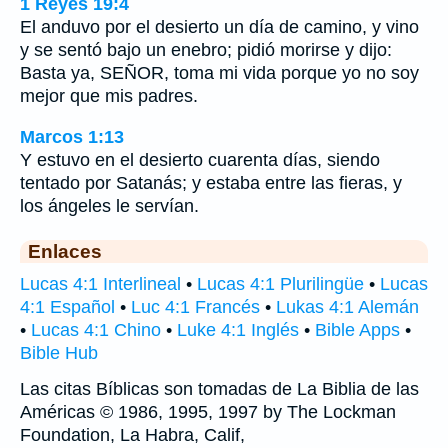
1 Reyes 19:4
El anduvo por el desierto un día de camino, y vino
y se sentó bajo un enebro; pidió morirse y dijo:
Basta ya, SEÑOR, toma mi vida porque yo no soy
mejor que mis padres.
Marcos 1:13
Y estuvo en el desierto cuarenta días, siendo
tentado por Satanás; y estaba entre las fieras, y
los ángeles le servían.
Enlaces
Lucas 4:1 Interlineal
•
Lucas 4:1 Plurilingüe
•
Lucas
4:1 Español
•
Luc 4:1 Francés
•
Lukas 4:1 Alemán
•
Lucas 4:1 Chino
•
Luke 4:1 Inglés
•
Bible Apps
•
Bible Hub
Las citas Bíblicas son tomadas de La Biblia de las
Américas © 1986, 1995, 1997 by The Lockman
Foundation, La Habra, Calif,