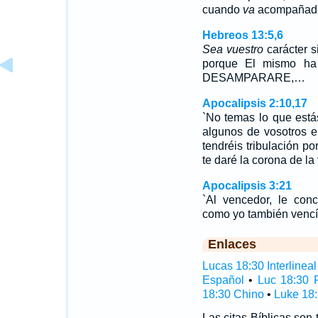
cuando
va
acompañada
Hebreos 13:5,6
Sea vuestro
carácter s
porque El mismo h
DESAMPARARE,…
Apocalipsis 2:10,17
`No temas lo que estás
algunos de vosotros e
tendréis tribulación po
te daré la corona de la
Apocalipsis 3:21
`Al vencedor, le con
como yo también vencí 
Enlaces
Lucas 18:30 Interlineal
Español
•
Luc 18:30 
18:30 Chino
•
Luke 18:
Las citas Bíblicas son