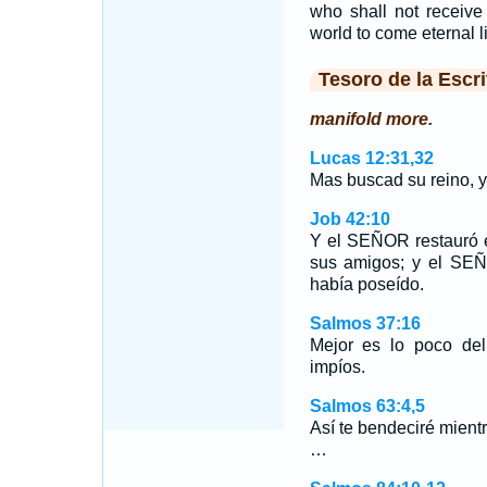
who shall not receive
world to come eternal li
Tesoro de la Escri
manifold more.
Lucas 12:31,32
Mas buscad su reino, 
Job 42:10
Y el SEÑOR restauró 
sus amigos; y el SEÑ
había poseído.
Salmos 37:16
Mejor es lo poco de
impíos.
Salmos 63:4,5
Así te bendeciré mient
…