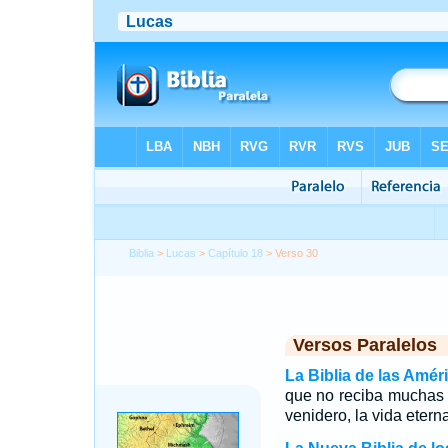
Biblia
>
Lucas
>
Capítulo 18
> Verso 30
Versos Paralelos
La Biblia de las Amér
que no reciba muchas 
venidero, la vida eterna