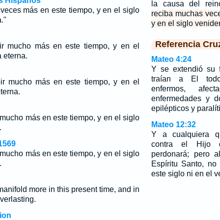
os Hispanos
la causa del rei
veces más en este tiempo, y en el siglo
reciba muchas vec
."
y en el siglo venider
Referencia Cru
ir mucho más en este tiempo, y en el
 eterna.
Mateo 4:24
Y se extendió su 
traían a El tod
ir mucho más en este tiempo, y en el
enfermos, afec
terna.
enfermedades y do
epilépticos y paralí
 mucho más en este tiempo, y en el siglo
Mateo 12:32
.
Y a cualquiera q
1569
contra el Hijo
 mucho más en este tiempo, y en el siglo
perdonará; pero a
.
Espíritu Santo, no
este siglo ni en el 
anifold more in this present time, and in
verlasting.
ion