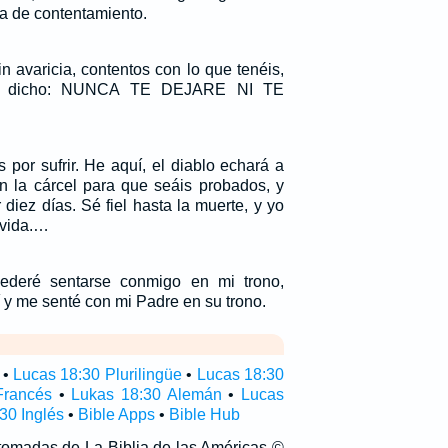
 de contentamiento.
in avaricia, contentos con lo que tenéis,
a dicho: NUNCA TE DEJARE NI TE
 por sufrir. He aquí, el diablo echará a
n la cárcel para que seáis probados, y
r diez días. Sé fiel hasta la muerte, y yo
 vida.…
cederé sentarse conmigo en mi trono,
y me senté con mi Padre en su trono.
•
Lucas 18:30 Plurilingüe
•
Lucas 18:30
Francés
•
Lukas 18:30 Alemán
•
Lucas
30 Inglés
•
Bible Apps
•
Bible Hub
 tomadas de La Biblia de las Américas ©