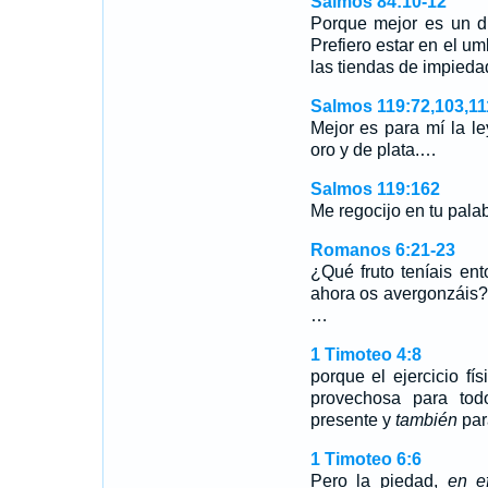
Salmos 84:10-12
Porque mejor es un dí
Prefiero estar en el u
las tiendas de impied
Salmos 119:72,103,11
Mejor es para mí la l
oro y de plata.…
Salmos 119:162
Me regocijo en tu palab
Romanos 6:21-23
¿Qué fruto teníais en
ahora os avergonzáis?
…
1 Timoteo 4:8
porque el ejercicio f
provechosa para tod
presente y
también
para
1 Timoteo 6:6
Pero la piedad,
en ef