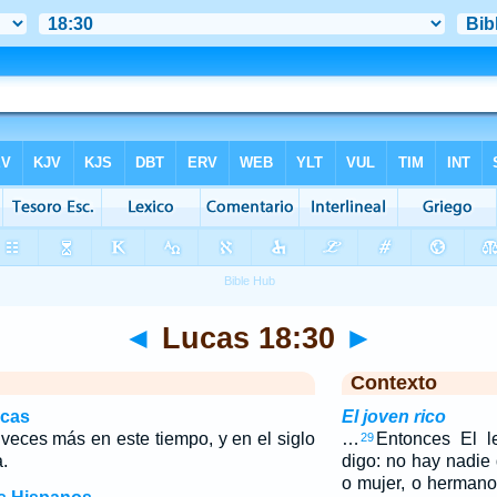
◄
Lucas 18:30
►
Contexto
icas
El joven rico
veces más en este tiempo, y en el siglo
…
Entonces El l
29
.
digo: no hay nadie
o mujer, o hermano