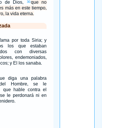
no de Dios,
que no
30
es más en este tiempo,
o, la vida eterna.
zada
fama por toda Siria; y
os los que estaban
tados con diversas
lores, endemoniados,
ticos; y El los sanaba.
ue diga una palabra
 del Hombre, se le
l que hable contra el
 se le perdonará ni en
venidero.