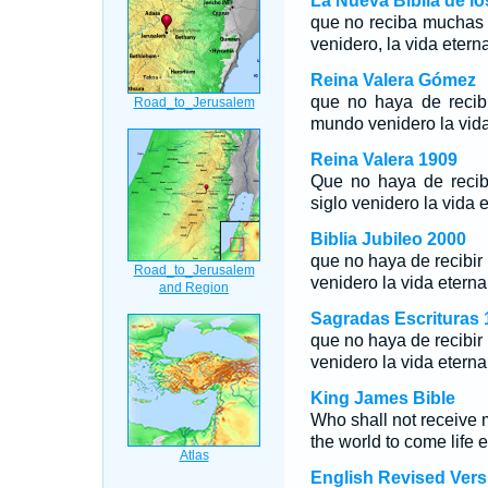
La Nueva Biblia de l
que no reciba muchas 
venidero, la vida eterna
Reina Valera Gómez
que no haya de recib
mundo venidero la vida
Reina Valera 1909
Que no haya de recib
siglo venidero la vida e
Biblia Jubileo 2000
que no haya de recibir
venidero la vida eterna
Sagradas Escrituras 
que no haya de recibir
venidero la vida eterna
King James Bible
Who shall not receive m
the world to come life e
English Revised Vers