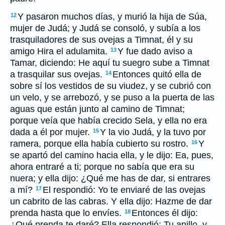
Y pasaron muchos días, y murió la hija de Súa,
12
mujer de Judá; y Judá se consoló, y subía a los
trasquiladores de sus ovejas a Timnat, él y su
amigo Hira el adulamita.
Y fue dado aviso a
13
Tamar, diciendo: He aquí tu suegro sube a Timnat
a trasquilar sus ovejas.
Entonces quitó ella de
14
sobre sí los vestidos de su viudez, y se cubrió con
un
velo, y se arrebozó, y se puso a la puerta de las
aguas que
están
junto al camino de Timnat;
porque veía que había crecido Sela, y ella no era
dada a él por mujer.
Y la vio Judá, y la tuvo por
15
ramera, porque ella había cubierto su rostro.
Y
16
se apartó del camino hacia ella, y le dijo: Ea, pues,
ahora entraré a ti; porque no sabía que era su
nuera; y ella dijo: ¿Qué me has de dar, si entrares
a mí?
El respondió: Yo te enviaré de las ovejas
17
un cabrito de las cabras. Y ella dijo: Hazme de dar
prenda hasta que lo envíes.
Entonces él dijo:
18
¿Qué prenda te daré? Ella respondió: Tu anillo, y