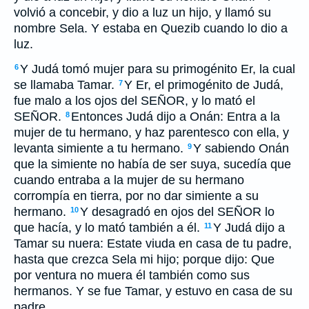
volvió
a concebir
, y dio a luz un hijo, y llamó su
nombre Sela. Y estaba en Quezib cuando lo dio a
luz.
Y Judá tomó mujer para su primogénito Er, la cual
6
se llamaba Tamar.
Y Er, el primogénito de Judá,
7
fue malo a los ojos del SEÑOR, y lo mató el
SEÑOR.
Entonces Judá dijo a Onán: Entra a la
8
mujer de tu hermano, y haz parentesco con ella, y
levanta simiente a tu hermano.
Y sabiendo Onán
9
que la simiente no había de ser suya, sucedía que
cuando entraba a la mujer de su hermano
corrompía en tierra, por no dar simiente a su
hermano.
Y desagradó en ojos del SEÑOR lo
10
que hacía, y lo mató también a él.
Y Judá dijo a
11
Tamar su nuera: Estate viuda en casa de tu padre,
hasta que crezca Sela mi hijo; porque dijo: Que
por ventura no muera él también como sus
hermanos. Y se fue Tamar, y estuvo en casa de su
padre.