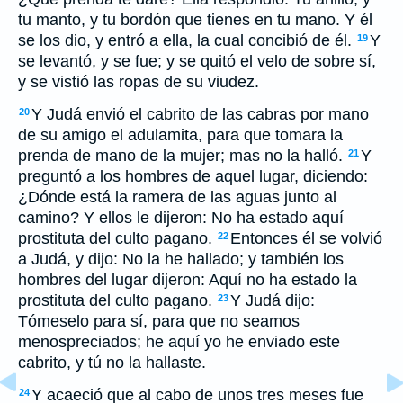
tu manto, y tu bordón que
tienes
en tu mano. Y él
se los dio, y entró a ella, la cual concibió de él.
Y
19
se levantó, y se fue; y se quitó el velo de sobre sí,
y se vistió las ropas de su viudez.
Y Judá envió el cabrito de las cabras por mano
20
de su amigo el adulamita, para que tomara la
prenda de mano de la mujer; mas no la halló.
Y
21
preguntó a los hombres de aquel lugar, diciendo:
¿Dónde está la ramera de las aguas junto al
camino? Y ellos le dijeron: No ha estado aquí
prostituta
del culto pagano
.
Entonces él se volvió
22
a Judá, y dijo: No la he hallado; y también los
hombres del lugar dijeron: Aquí no ha estado la
prostituta
del culto pagano
.
Y Judá dijo:
23
Tómeselo para sí, para que no seamos
menospreciados; he aquí yo he enviado este
cabrito, y tú no la hallaste.
Y acaeció
que
al cabo de unos tres meses fue
24