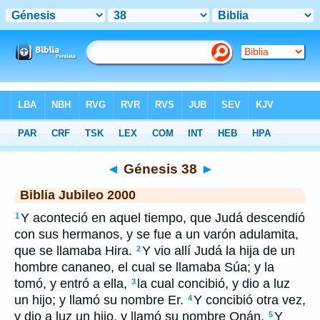
Biblia
>
JUB
> Génesis 38
◄
Génesis 38
►
Biblia Jubileo 2000
Y aconteció en aquel tiempo, que Judá descendió
1
con sus hermanos, y se fue a un varón adulamita,
que se llamaba Hira.
Y vio allí Judá
la
hija de
un
2
hombre cananeo, el cual se llamaba Súa; y la
tomó, y entró a ella,
la cual concibió, y dio a luz
3
un hijo; y llamó su nombre Er.
Y concibió otra vez,
4
y dio a luz un hijo, y llamó su nombre Onán.
Y
5