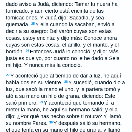
dado aviso a Judá, diciendo: Tamar tu nuera ha
fornicado, y aun cierto está encinta de las
fornicaciones. Y Judá dijo: Sacadla, y sea
quemada.
Y ella cuando la sacaban, envió a
25
decir a su suegro: Del varón cuyas
son
estas
cosas, estoy encinta; y dijo más: Conoce ahora
cuyas
son
estas cosas, el anillo, y el manto, y el
bordón.
Entonces Judá lo conoció, y dijo: Más
26
justa es que yo, por cuanto no le he dado a Sela
mi hijo. Y nunca más la conoció.
Y aconteció que al tiempo de dar a luz, he aquí
27
había
dos en su vientre.
Y sucedió, cuando dio a
28
luz, que sacó la mano
el uno
, y la partera tomó y
ató a su mano
un hilo de
grana, diciendo: Este
salió primero.
Y aconteció
que
tornando él a
29
meter la mano, he aquí su hermano salió; y
ella
dijo: ¿Por qué has hecho sobre ti rotura? Y llamó
su nombre Fares.
Y después salió su hermano,
30
el que tenía en su mano
el hilo de
grana, y llamó