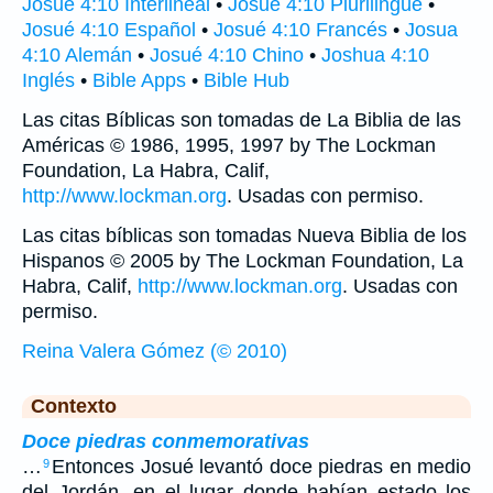
Josué 4:10 Interlineal
•
Josué 4:10 Plurilingüe
•
Josué 4:10 Español
•
Josué 4:10 Francés
•
Josua
4:10 Alemán
•
Josué 4:10 Chino
•
Joshua 4:10
Inglés
•
Bible Apps
•
Bible Hub
Las citas Bíblicas son tomadas de La Biblia de las
Américas © 1986, 1995, 1997 by The Lockman
Foundation, La Habra, Calif,
http://www.lockman.org
. Usadas con permiso.
Las citas bíblicas son tomadas Nueva Biblia de los
Hispanos © 2005 by The Lockman Foundation, La
Habra, Calif,
http://www.lockman.org
. Usadas con
permiso.
Reina Valera Gómez (© 2010)
Contexto
Doce piedras conmemorativas
…
Entonces Josué levantó doce piedras en medio
9
del Jordán, en el lugar donde habían estado los