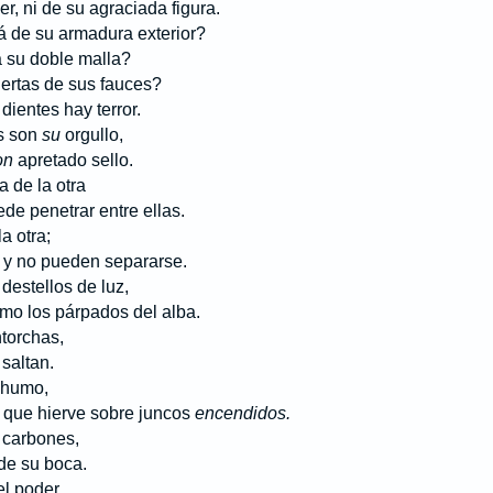
ni de su agraciada figura.
 de su armadura exterior?
u doble malla?
ertas de sus fauces?
ntes hay terror.
s son
su
orgullo,
on
apretado sello.
 de la otra
 penetrar entre ellas.
a otra;
 no pueden separarse.
estellos de luz,
 los párpados del alba.
torchas,
altan.
 humo,
 que hierve sobre juncos
encendidos.
 carbones,
e su boca.
l poder,