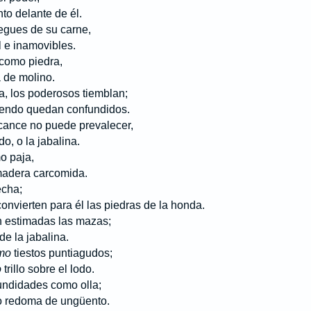
o delante de él.
egues de su carne,
 e inamovibles.
como piedra,
e molino.
, los poderosos tiemblan;
do quedan confundidos.
cance no puede prevalecer,
, o la jabalina.
o paja,
era carcomida.
echa;
erten para él las piedras de la honda.
 estimadas las mazas;
 la jabalina.
mo
tiestos puntiagudos;
o
trillo sobre el lodo.
undidades como olla;
edoma de ungüento.