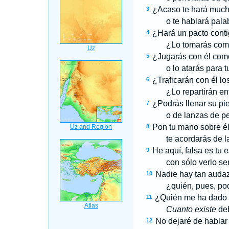
¿Acaso te hará mucha
3
o te hablará palab
¿Hará un pacto cont
4
¿Lo tomarás como s
¿Jugarás con él como
5
o lo atarás para tu
¿Traficarán con él l
6
¿Lo repartirán entr
¿Podrás llenar su pie
7
o de lanzas de pes
Pon tu mano sobre él
8
te acordarás de la 
He aquí, falsa es tu 
9
con sólo verlo será
Nadie hay tan audaz 
10
¿quién, pues, podrá
¿Quién me ha dado
11
Cuanto existe
deb
No dejaré de hablar
12