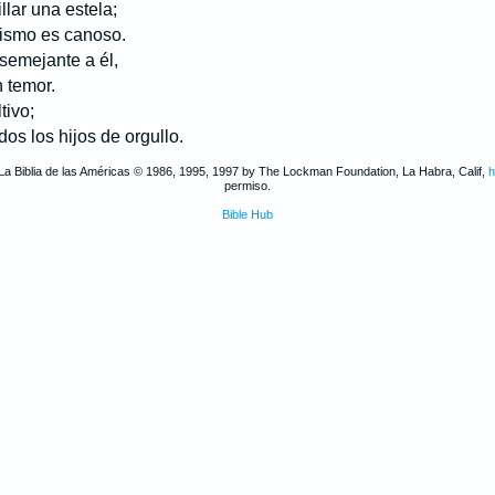
llar una estela;
smo es canoso.
 semejante a él,
temor.
tivo;
 los hijos de orgullo.
La Biblia de las Américas © 1986, 1995, 1997 by The Lockman Foundation, La Habra, Calif,
h
permiso.
Bible Hub