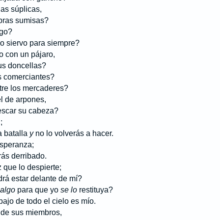
s súplicas,
ras sumisas?
igo?
iervo para siempre?
 con un pájaro,
s doncellas?
os comerciantes?
e los mercaderes?
l de arpones,
car su cabeza?
;
batalla
y
no lo volverás a hacer.
esperanza;
s derribado.
que lo despierte;
 estar delante de mí?
algo
para que yo
se lo
restituya?
ajo de todo el cielo es mío.
 de sus miembros,