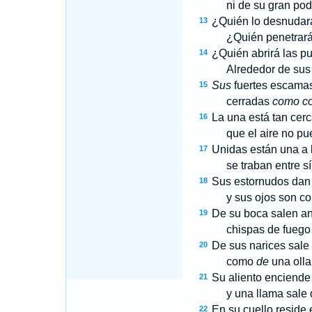
ni de su gran poder, 
¿Quién lo desnudará
13
¿Quién penetrará s
¿Quién abrirá las pu
14
Alrededor de sus die
Sus
fuertes escama
15
cerradas
como c
La una está tan cerca
16
que el aire no puede
Unidas están una a l
17
se traban entre sí y
Sus estornudos dan d
18
y sus ojos son como
De su boca salen an
19
chispas de fuego s
De sus narices sale
20
como
de
una olla
Su aliento enciende
21
y una llama sale d
En su cuello reside e
22