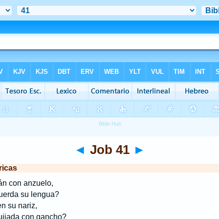
◄
Job 41
►
ricas
án con anzuelo,
erda su lengua?
 su nariz,
jada con gancho?