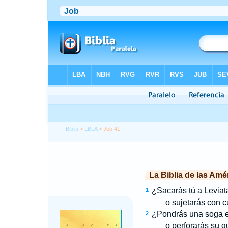
Biblia
>
LBLA
> Job 41
La Biblia de las Amé
¿Sacarás tú a Leviat
1
o sujetarás con cu
¿Pondrás una soga en
2
o perforarás su qui