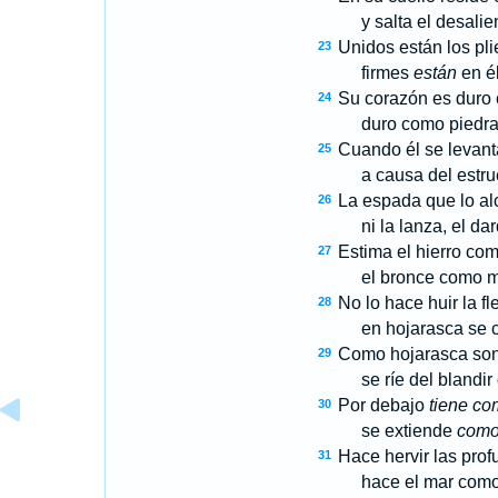
y salta el desalient
Unidos están los pli
23
firmes
están
en él
Su corazón es duro 
24
duro como piedra d
Cuando él se levanta
25
a causa del estruen
La espada que lo al
26
ni la lanza, el dardo
Estima el hierro com
27
el bronce como mad
No lo hace huir la fl
28
en hojarasca se convi
Como hojarasca son
29
se ríe del blandir de
Por debajo
tiene co
30
se extiende
com
Hace hervir las prof
31
hace el mar como r