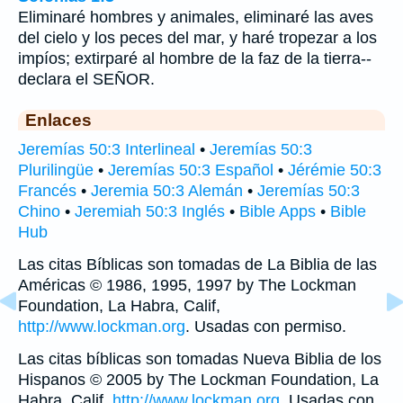
Eliminaré hombres y animales, eliminaré las aves
del cielo y los peces del mar, y haré tropezar a los
impíos; extirparé al hombre de la faz de la tierra--
declara el SEÑOR.
Enlaces
Jeremías 50:3 Interlineal
•
Jeremías 50:3
Plurilingüe
•
Jeremías 50:3 Español
•
Jérémie 50:3
Francés
•
Jeremia 50:3 Alemán
•
Jeremías 50:3
Chino
•
Jeremiah 50:3 Inglés
•
Bible Apps
•
Bible
Hub
Las citas Bíblicas son tomadas de La Biblia de las
Américas © 1986, 1995, 1997 by The Lockman
Foundation, La Habra, Calif,
http://www.lockman.org
. Usadas con permiso.
Las citas bíblicas son tomadas Nueva Biblia de los
Hispanos © 2005 by The Lockman Foundation, La
Habra, Calif,
http://www.lockman.org
. Usadas con