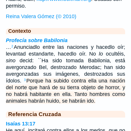
permiso.
Reina Valera Gómez (© 2010)
Contexto
Profecía sobre Babilonia
…
Anunciadlo entre las naciones y hacedlo oír;
2
levantad estandarte, hacedlo oír. No
lo
ocultéis,
sino
decid: ``Ha sido tomada Babilonia, está
avergonzado Bel, destrozado Merodac; han sido
avergonzadas sus imágenes, destrozados sus
ídolos.
Porque ha subido contra ella una nación
3
del norte que hará de su tierra objeto de horror, y
no habrá habitante en ella. Tanto hombres como
animales habrán huido, se habrán ido.
Referencia Cruzada
Isaías 13:17
He aquí, incitaré contra ellos a los medos, que no