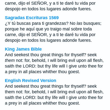
carne, dijo el SEÑOR, y a ti te daré tu vida por
despojo en todos los lugares adonde fueres.
Sagradas Escrituras 1569
¿Y tú buscas para ti grandezas? No
las
busques;
porque he aquí que yo traigo mal sobre toda
carne, dijo el SEÑOR, y a ti te daré tu vida por
despojo en todos los lugares adonde fueres.
King James Bible
And seekest thou great things for thyself? seek
them
not: for, behold, I will bring evil upon all flesh,
saith the LORD: but thy life will I give unto thee for
a prey in all places whither thou goest.
English Revised Version
And seekest thou great things for thyself? seek
them not: for, behold, I will bring evil upon all flesh,
saith the LORD: but thy life will I give unto thee for
a prey in all places whither thou goest.