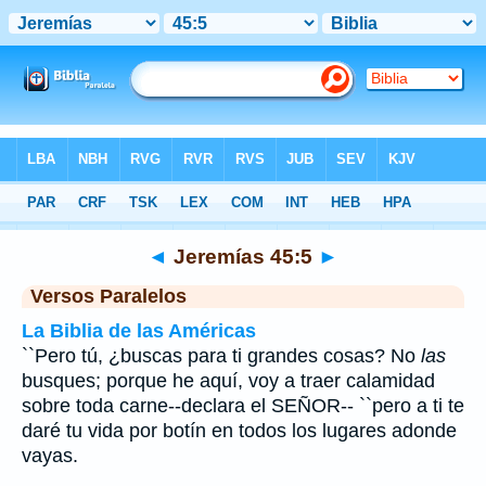
Biblia
>
Jeremías
>
Capítulo 45
> Verso 5
◄
Jeremías 45:5
►
Versos Paralelos
La Biblia de las Américas
``Pero tú, ¿buscas para ti grandes cosas? No
las
busques; porque he aquí, voy a traer calamidad
sobre toda carne--declara el SEÑOR-- ``pero a ti te
daré tu vida por botín en todos los lugares adonde
vayas.