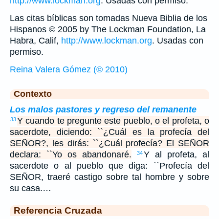
http://www.lockman.org
. Usadas con permiso.
Las citas bíblicas son tomadas Nueva Biblia de los
Hispanos © 2005 by The Lockman Foundation, La
Habra, Calif,
http://www.lockman.org
. Usadas con
permiso.
Reina Valera Gómez (© 2010)
Contexto
Los malos pastores y regreso del remanente
Y cuando te pregunte este pueblo, o el profeta, o
33
sacerdote, diciendo: ``¿Cuál es la profecía del
SEÑOR?, les dirás: ``¿Cuál profecía? El SEÑOR
declara: ``Yo os abandonaré.
Y al profeta, al
34
sacerdote o al pueblo que diga: ``Profecía del
SEÑOR, traeré castigo sobre tal hombre y sobre
su casa.…
Referencia Cruzada