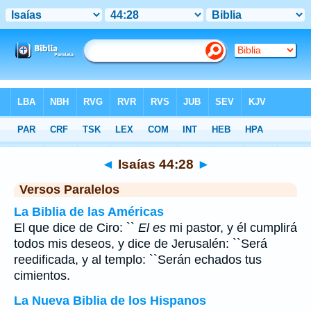
Biblia
>
Isaías
>
Capítulo 44
> Verso 28
◄
Isaías 44:28
►
Versos Paralelos
La Biblia de las Américas
El que dice de Ciro: ``
El es
mi pastor, y él cumplirá
todos mis deseos, y dice de Jerusalén: ``Será
reedificada, y al templo: ``Serán echados tus
cimientos.
La Nueva Biblia de los Hispanos