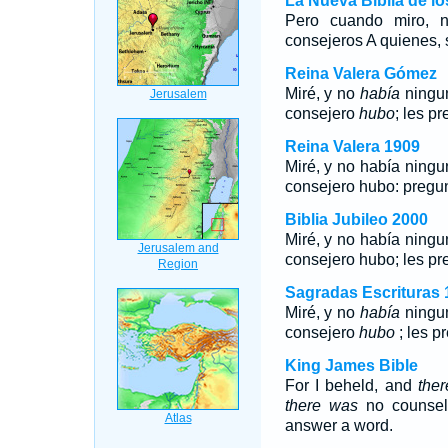
La Nueva Biblia de l
Pero cuando miro, n
consejeros A quienes, 
Reina Valera Gómez
Miré, y no
había
ningun
consejero
hubo
; les p
Reina Valera 1909
Miré, y no había ningu
consejero hubo: pregun
Biblia Jubileo 2000
Miré, y no
había
ningu
consejero
hubo
; les p
Sagradas Escrituras 
Miré, y no
había
ningu
consejero
hubo
; les p
King James Bible
For I beheld, and
the
there was
no counsell
answer a word.