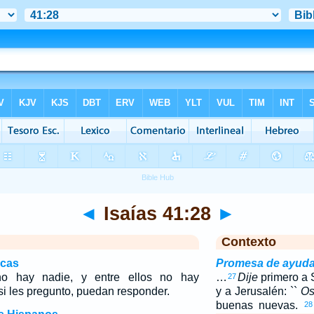
◄
Isaías 41:28
►
Contexto
icas
Promesa de ayuda 
o hay nadie, y entre ellos no hay
…
Dije
primero a S
27
si les pregunto, puedan responder.
y a Jerusalén: ``
O
buenas nuevas.
28