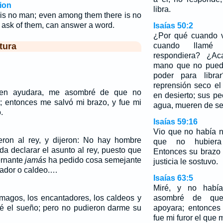
ion
libra.
 is no man; even among them there is no
I ask of them, can answer a word.
Isaías 50:2
¿Por qué cuando v
tura
cuando llamé
respondiera? ¿Ac
mano que no puede
poder para libr
reprensión seco el 
ien ayudara, me asombré de que no
en desierto; sus pe
; entonces me salvó mi brazo, y fue mi
agua, mueren de se
.
Isaías 59:16
Vio que no había 
eron al rey, y dijeron: No hay hombre
que no hubiera 
da declarar el asunto al rey, puesto que
Entonces su brazo l
ernante
jamás
ha pedido cosa semejante
justicia le sostuvo.
ador o caldeo.…
Isaías 63:5
Miré, y no habí
 magos, los encantadores, los caldeos y
asombré de que
nté el sueño; pero no pudieron darme su
apoyara; entonces
fue mi furor el que 