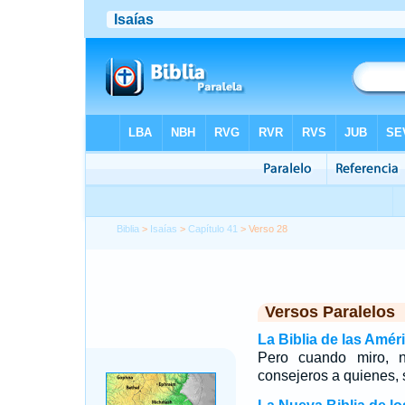
Biblia
>
Isaías
>
Capítulo 41
> Verso 28
Versos Paralelos
La Biblia de las Amér
Pero cuando miro, n
consejeros a quienes, 