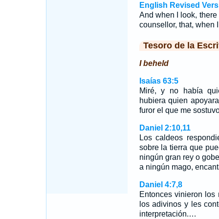
English Revised Vers
And when I look, there
counsellor, that, when 
Tesoro de la Escri
I beheld
Isaías 63:5
Miré, y no había qu
hubiera quien apoyara
furor el que me sostuvo
Daniel 2:10,11
Los caldeos respondi
sobre la tierra que pue
ningún gran rey o gob
a ningún mago, encant
Daniel 4:7,8
Entonces vinieron los
los adivinos y les co
interpretación.…