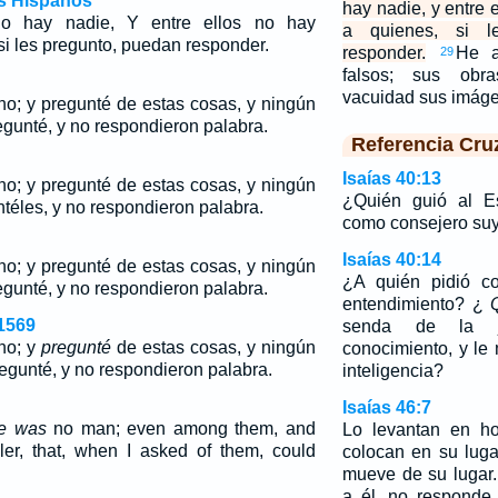
os Hispanos
hay nadie, y entre 
o hay nadie, Y entre ellos no hay
a quienes, si l
si les pregunto, puedan responder.
responder.
He a
29
falsos; sus obra
vacuidad sus imáge
o; y pregunté de estas cosas, y ningún
regunté, y no respondieron palabra.
Referencia Cru
Isaías 40:13
no; y pregunté de estas cosas, y ningún
¿Quién guió al E
téles, y no respondieron palabra.
como consejero su
Isaías 40:14
no; y
pregunté
de estas cosas, y ningún
¿A quién pidió c
regunté, y no respondieron palabra.
entendimiento? ¿
1569
senda de la ju
no; y
pregunté
de estas cosas, y ningún
conocimiento, y le
regunté, y no respondieron palabra.
inteligencia?
Isaías 46:7
re was
no man; even among them, and
Lo levantan en 
er, that, when I asked of them, could
colocan en su lug
mueve de su lugar
a él, no responde