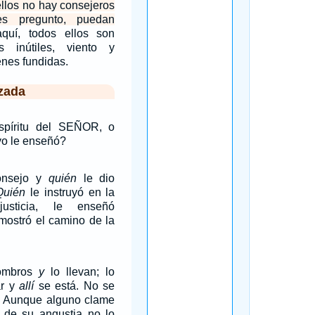
ellos no hay consejeros
es pregunto, puedan
quí, todos ellos son
s inútiles, viento y
nes fundidas.
zada
spíritu del SEÑOR, o
yo le enseñó?
onsejo y
quién
le dio
Quién
le instruyó en la
sticia, le enseñó
 mostró el camino de la
hombros
y
lo llevan; lo
ar y
allí
se está. No se
. Aunque alguno clame
, de su angustia no lo