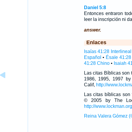
Daniel 5:8
Entonces entraron tod
leer la inscripción ni d
answer.
Enlaces
Isaías 41:28 Interlineal
Español
•
Ésaïe 41:28
41:28 Chino
•
Isaiah 4
Las citas Bíblicas son
1986, 1995, 1997 by
Calif,
http://www.lockm
Las citas bíblicas so
© 2005 by The Lock
http://www.lockman.or
Reina Valera Gómez (