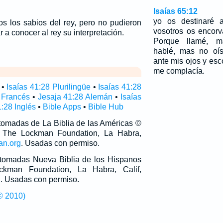
Isaías 65:12
yo os destinaré 
os los sabios del rey, pero no pudieron
vosotros os encorv
ar a conocer al rey su interpretación.
Porque llamé, ma
hablé, mas no oíst
ante mis ojos y esc
me complacía.
•
Isaías 41:28 Plurilingüe
•
Isaías 41:28
 Francés
•
Jesaja 41:28 Alemán
•
Isaías
1:28 Inglés
•
Bible Apps
•
Bible Hub
 tomadas de La Biblia de las Américas ©
 The Lockman Foundation, La Habra,
an.org
. Usadas con permiso.
n tomadas Nueva Biblia de los Hispanos
man Foundation, La Habra, Calif,
g
. Usadas con permiso.
© 2010)