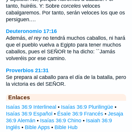
tanto, huiréis. Y: Sobre
corceles
veloces
cabalgaremos. Por tanto, serán veloces los que os
persiguen.…
Deuteronomio 17:16
Además,
el rey
no tendrá muchos caballos, ni hará
que el pueblo vuelva a Egipto para tener muchos
caballos, pues el SEÑOR te ha dicho: ``Jamás
volveréis por ese camino.
Proverbios 21:31
Se prepara al caballo para el día de la batalla, pero
la victoria es del SEÑOR.
Enlaces
Isaías 36:9 Interlineal
•
Isaías 36:9 Plurilingüe
•
Isaías 36:9 Español
•
Ésaïe 36:9 Francés
•
Jesaja
36:9 Alemán
•
Isaías 36:9 Chino
•
Isaiah 36:9
Inglés
•
Bible Apps
•
Bible Hub