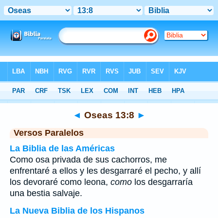
Biblia
>
Oseas
>
Capítulo 13
> Verso 8
◄
Oseas 13:8
►
Versos Paralelos
La Biblia de las Américas
Como osa privada de sus cachorros, me
enfrentaré a ellos y les desgarraré el pecho, y allí
los devoraré como leona,
como
los desgarraría
una bestia salvaje.
La Nueva Biblia de los Hispanos