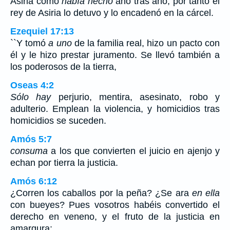
Asiria como
había hecho
año tras año; por tanto el
rey de Asiria lo detuvo y lo encadenó en la cárcel.
Ezequiel 17:13
``Y tomó
a uno
de la familia real, hizo un pacto con
él y le hizo prestar juramento. Se llevó también a
los poderosos de la tierra,
Oseas 4:2
Sólo hay
perjurio, mentira, asesinato, robo y
adulterio. Emplean la violencia, y homicidios tras
homicidios se suceden.
Amós 5:7
consuma
a los que convierten el juicio en ajenjo y
echan por tierra la justicia.
Amós 6:12
¿Corren los caballos por la peña? ¿Se ara
en ella
con bueyes? Pues vosotros habéis convertido el
derecho en veneno, y el fruto de la justicia en
amargura;