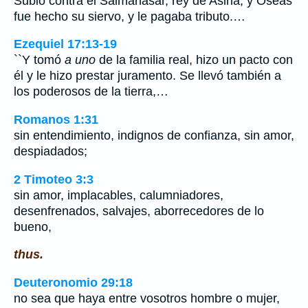
Subió contra él Salmanasar, rey de Asiria, y Oseas
fue hecho su siervo, y le pagaba tributo.…
Ezequiel 17:13-19
``Y tomó
a uno
de la familia real, hizo un pacto con
él y le hizo prestar juramento. Se llevó también a
los poderosos de la tierra,…
Romanos 1:31
sin entendimiento, indignos de confianza, sin amor,
despiadados;
2 Timoteo 3:3
sin amor, implacables, calumniadores,
desenfrenados, salvajes, aborrecedores de lo
bueno,
thus.
Deuteronomio 29:18
no sea que haya entre vosotros hombre o mujer,