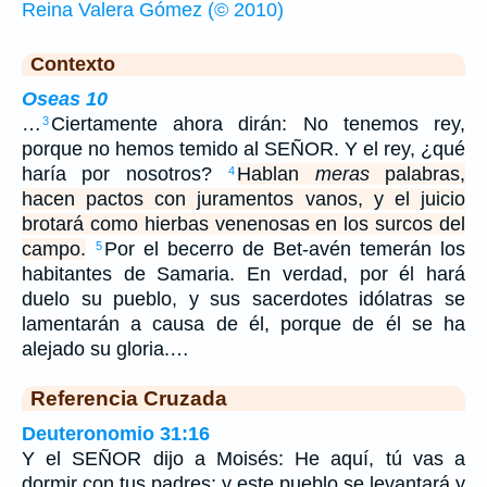
Reina Valera Gómez (© 2010)
Contexto
Oseas 10
…
Ciertamente ahora dirán: No tenemos rey,
3
porque no hemos temido al SEÑOR. Y el rey, ¿qué
haría por nosotros?
Hablan
meras
palabras,
4
hacen pactos con juramentos vanos, y el juicio
brotará como hierbas venenosas en los surcos del
campo.
Por el becerro de Bet-avén temerán los
5
habitantes de Samaria. En verdad, por él hará
duelo su pueblo, y sus sacerdotes idólatras se
lamentarán a causa de él, porque de él se ha
alejado su gloria.…
Referencia Cruzada
Deuteronomio 31:16
Y el SEÑOR dijo a Moisés: He aquí, tú vas a
dormir con tus padres; y este pueblo se levantará y