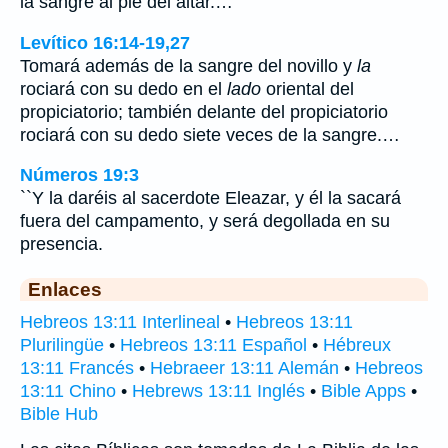
la sangre al pie del altar.…
Levítico 16:14-19,27
Tomará además de la sangre del novillo y
la
rociará con su dedo en el
lado
oriental del
propiciatorio; también delante del propiciatorio
rociará con su dedo siete veces de la sangre.…
Números 19:3
``Y la daréis al sacerdote Eleazar, y él la sacará
fuera del campamento, y será degollada en su
presencia.
Enlaces
Hebreos 13:11 Interlineal
•
Hebreos 13:11
Plurilingüe
•
Hebreos 13:11 Español
•
Hébreux
13:11 Francés
•
Hebraeer 13:11 Alemán
•
Hebreos
13:11 Chino
•
Hebrews 13:11 Inglés
•
Bible Apps
•
Bible Hub