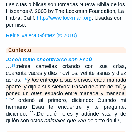
Las citas bíblicas son tomadas Nueva Biblia de los
Hispanos © 2005 by The Lockman Foundation, La
Habra, Calif,
http://www.lockman.org
. Usadas con
permiso.
Reina Valera Gómez (© 2010)
Contexto
Jacob teme encontrarse con Esaú
…
treinta camellas criando con sus crías,
15
cuarenta vacas y diez novillos, veinte asnas y diez
asnos;
y
los
entregó a sus siervos, cada manada
16
aparte, y dijo a sus siervos: Pasad delante de mí, y
poned un
buen
espacio entre manada y manada.
Y ordenó al primero, diciendo: Cuando mi
17
hermano Esaú te encuentre y te pregunte,
diciendo: ``¿De quién eres y adónde vas, y de
quién son estos
animales que van
delante de ti?,…