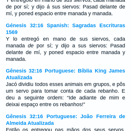
Y entrególo en mano de sus siervos, cada manada
de por sí; y dijo á sus siervos: Pasad delante de
mí, y poned espacio entre manada y manada.
Génesis 32:16 Spanish: Sagradas Escrituras
1569
Y lo entregó en mano de sus siervos, cada
manada
de
por sí; y dijo a sus siervos: Pasad
delante de mí, y poned espacio entre manada y
manada.
Gênesis 32:16 Portuguese: Bíblia King James
Atualizada
Jacó dividiu todos esses animais em grupos, e pôs
um servo para tomar conta de cada rebanho. E
deu a seguinte ordem: “Ide adiante de mim e
deixai espaço entre os rebanhos!”
Gênesis 32:16 Portuguese: João Ferreira de
Almeida Atualizada
Então os entregou nas mãos dos seus servos,