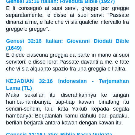
Genesi 32:16 Italian: Riveduta Bible (1927)
E li consegnò ai suoi servi, gregge per gregge
separatamente, e disse ai suoi servi: "Passate
dinanzi a me, e fate che vi sia qualche intervallo fra
gregge e gregge".
Genesi 32:16 Italian: Giovanni Diodati Bible
(1649)
E diede ciascuna greggia da parte in mano ai suoi
servitori; e disse loro: Passate davanti a me, e fate
che vi sia alquanto spazio fra una greggia e l’altra.
KEJADIAN 32:16 Indonesian - Terjemahan
Lama (TL)
Maka sekalian itu diserahkannya ke tangan
hamba-hambanya, tiap-tiap kawan binatang itu
sendiri-sendiri, lalu kata Yakub kepada segala
hambanya: Berjalanlah kamu dahulu dari padaku,
berilah berjarak antara kawan dengan kawan itu.
Genesis 32:16 Latin: Biblia Sacra Vulgata