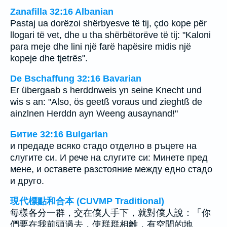
Zanafilla 32:16 Albanian
Pastaj ua dorëzoi shërbyesve të tij, çdo kope për
llogari të vet, dhe u tha shërbëtorëve të tij: "Kaloni
para meje dhe lini një farë hapësire midis një
kopeje dhe tjetrës".
De Bschaffung 32:16 Bavarian
Er übergaab s herddnweis yn seine Knecht und
wis s an: "Also, ös geetß voraus und zieghtß de
ainzlnen Herddn ayn Weeng ausaynand!"
Битие 32:16 Bulgarian
и предаде всяко стадо отделно в ръцете на
слугите си. И рече на слугите си: Минете пред
мене, и оставете разстояние между едно стадо
и друго.
現代標點和合本 (CUVMP Traditional)
每樣各分一群，交在僕人手下，就對僕人說：「你
們要在我前頭過去，使群群相離，有空閒的地