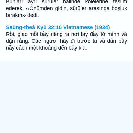
Bunları ayrı sürüler halinde kölelerine teslim
ederek, ‹‹Önümden gidin, sürüler arasında boşluk
bırakın›› dedi.
Saùng-theá Kyù 32:16 Vietnamese (1934)
Rồi, giao mỗi bầy riêng ra nơi tay đầy tớ mình và
dặn rằng: Các ngươi hãy đi trước ta và dẫn bầy
nầy cách một khoảng đến bầy kia.