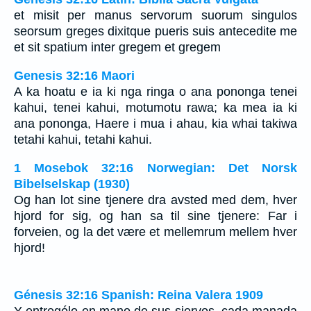
et misit per manus servorum suorum singulos
seorsum greges dixitque pueris suis antecedite me
et sit spatium inter gregem et gregem
Genesis 32:16 Maori
A ka hoatu e ia ki nga ringa o ana pononga tenei
kahui, tenei kahui, motumotu rawa; ka mea ia ki
ana pononga, Haere i mua i ahau, kia whai takiwa
tetahi kahui, tetahi kahui.
1 Mosebok 32:16 Norwegian: Det Norsk
Bibelselskap (1930)
Og han lot sine tjenere dra avsted med dem, hver
hjord for sig, og han sa til sine tjenere: Far i
forveien, og la det være et mellemrum mellem hver
hjord!
Génesis 32:16 Spanish: Reina Valera 1909