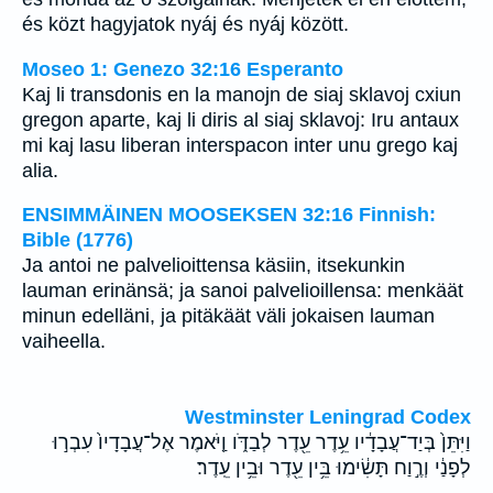
és közt hagyjatok nyáj és nyáj között.
Moseo 1: Genezo 32:16 Esperanto
Kaj li transdonis en la manojn de siaj sklavoj cxiun
gregon aparte, kaj li diris al siaj sklavoj: Iru antaux
mi kaj lasu liberan interspacon inter unu grego kaj
alia.
ENSIMMÄINEN MOOSEKSEN 32:16 Finnish:
Bible (1776)
Ja antoi ne palvelioittensa käsiin, itsekunkin
lauman erinänsä; ja sanoi palvelioillensa: menkäät
minun edelläni, ja pitäkäät väli jokaisen lauman
vaiheella.
Westminster Leningrad Codex
וַיִּתֵּן֙ בְּיַד־עֲבָדָ֔יו עֵ֥דֶר עֵ֖דֶר לְבַדֹּ֑ו וַ֤יֹּאמֶר אֶל־עֲבָדָיו֙ עִבְר֣וּ
לְפָנַ֔י וְרֶ֣וַח תָּשִׂ֔ימוּ בֵּ֥ין עֵ֖דֶר וּבֵ֥ין עֵֽדֶר׃