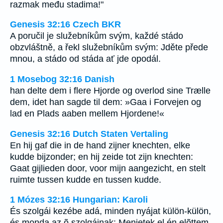
razmak među stadima!"
Genesis 32:16 Czech BKR
A poručil je služebníkům svým, každé stádo
obzvláštně, a řekl služebníkům svým: Jděte přede
mnou, a stádo od stáda ať jde opodál.
1 Mosebog 32:16 Danish
han delte dem i flere Hjorde og overlod sine Trælle
dem, idet han sagde til dem: »Gaa i Forvejen og
lad en Plads aaben mellem Hjordene!«
Genesis 32:16 Dutch Staten Vertaling
En hij gaf die in de hand zijner knechten, elke
kudde bijzonder; en hij zeide tot zijn knechten:
Gaat gijlieden door, voor mijn aangezicht, en stelt
ruimte tussen kudde en tussen kudde.
1 Mózes 32:16 Hungarian: Karoli
És szolgái kezébe adá, minden nyájat külön-külön,
és monda az õ szolgáinak: Menjetek el én elõttem,