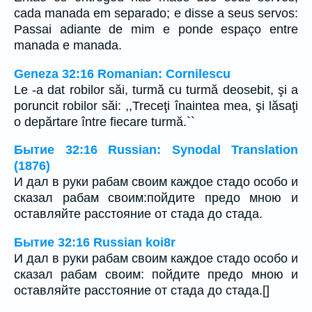
cada manada em separado; e disse a seus servos:
Passai adiante de mim e ponde espaço entre
manada e manada.
Geneza 32:16 Romanian: Cornilescu
Le -a dat robilor săi, turmă cu turmă deosebit, şi a
poruncit robilor săi: ,,Treceţi înaintea mea, şi lăsaţi
o depărtare între fiecare turmă.``
Бытие 32:16 Russian: Synodal Translation
(1876)
И дал в руки рабам своим каждое стадо особо и
сказал рабам своим:пойдите предо мною и
оставляйте расстояние от стада до стада.
Бытие 32:16 Russian koi8r
И дал в руки рабам своим каждое стадо особо и
сказал рабам своим: пойдите предо мною и
оставляйте расстояние от стада до стада.[]