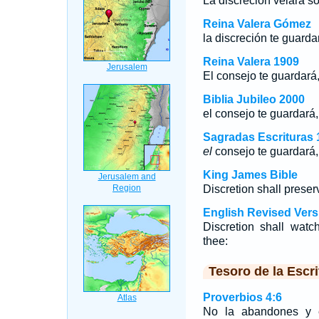
La discreción velará so
Reina Valera Gómez
la discreción te guardar
Reina Valera 1909
El consejo te guardará,
Biblia Jubileo 2000
el
consejo te guardará, 
Sagradas Escrituras 
el
consejo te guardará, 
King James Bible
Discretion shall preser
English Revised Vers
Discretion shall watc
thee:
Tesoro de la Escri
Proverbios 4:6
No la abandones y el