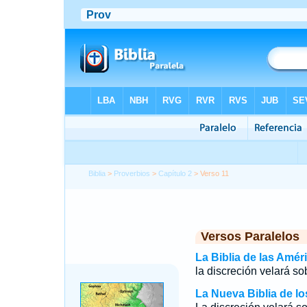
Biblia
>
Proverbios
>
Capítulo 2
> Verso 11
Versos Paralelos
La Biblia de las Amér
la discreción velará sob
La Nueva Biblia de l