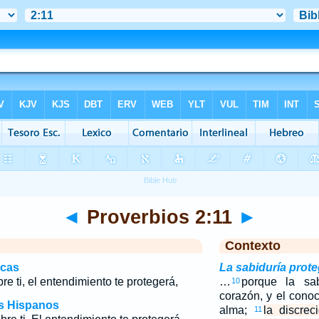
◄
Proverbios 2:11
►
Contexto
icas
La sabiduría prote
re ti, el entendimiento te protegerá,
…
porque la sab
10
corazón, y el conoc
os Hispanos
alma;
la discrec
11