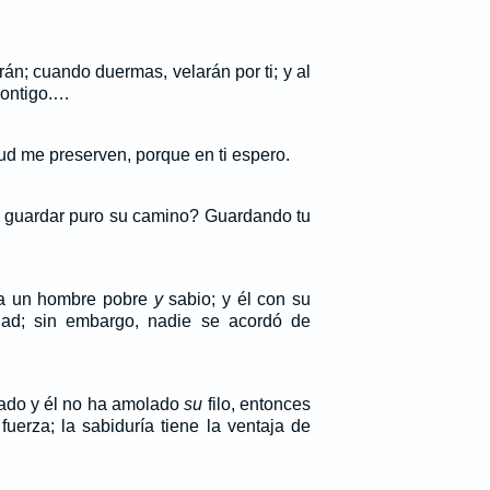
án; cuando duermas, velarán por ti; y al
contigo.…
itud me preserven, porque en ti espero.
 guardar puro su camino? Guardando tu
aba un hombre pobre
y
sabio; y él con su
udad; sin embargo, nadie se acordó de
tado y él no ha amolado
su
filo, entonces
fuerza; la sabiduría tiene la ventaja de