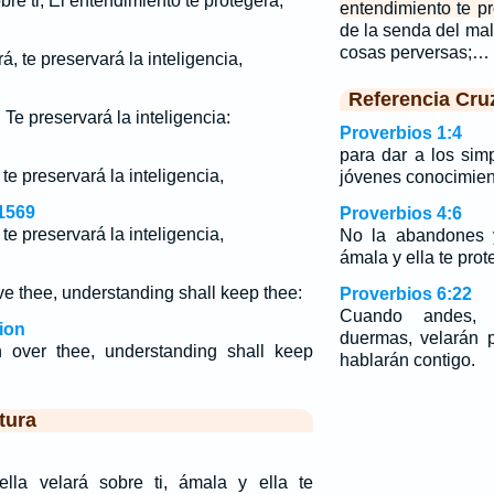
bre ti, El entendimiento te protegerá,
entendimiento te pr
de la senda del ma
cosas perversas;…
á, te preservará la inteligencia,
Referencia Cru
 Te preservará la inteligencia:
Proverbios 1:4
para dar a los sim
te preservará la inteligencia,
jóvenes conocimient
1569
Proverbios 4:6
te preservará la inteligencia,
No la abandones y
ámala y ella te prot
ve thee, understanding shall keep thee:
Proverbios 6:22
Cuando andes, 
ion
duermas, velarán po
h over thee, understanding shall keep
hablarán contigo.
tura
la velará sobre ti, ámala y ella te