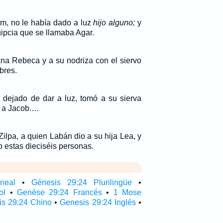
am, no le había dado a luz
hijo
alguno;
y
gipcia que se llamaba Agar.
na Rebeca y a su nodriza con el siervo
bres.
dejado de dar a luz, tomó a su sierva
er a Jacob.…
Zilpa, a quien Labán dio a su hija Lea, y
b estas dieciséis personas.
ineal
•
Génesis 29:24 Plurilingüe
•
ol
•
Genèse 29:24 Francés
•
1 Mose
is 29:24 Chino
•
Genesis 29:24 Inglés
•