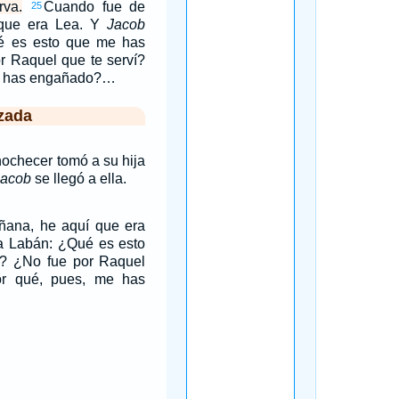
rva.
Cuando fue de
25
que era Lea. Y
Jacob
é es esto que me has
r Raquel que te serví?
e has engañado?…
zada
nochecer tomó a su hija
Jacob
se llegó a ella.
ana, he aquí que era
a Labán: ¿Qué es esto
? ¿No fue por Raquel
or qué, pues, me has