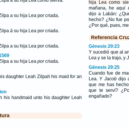
ilpa a su hija Lea como sierva.
hija Lea como sie
mañana, he aquí 
dijo a Labán: ¿Qu
ilpa a su hija Lea por criada.
hecho? ¿No fue po
¿Por qué, pues, m
ilpa á su hija Lea por criada.
Referencia Cru
Zilpa a su hija Lea
por
criada.
Génesis 29:23
Y sucedió que al a
1569
Lea y se la trajo, y
Zilpa a su hija Lea
por
criada.
Génesis 29:25
Cuando fue de mañ
is daughter Leah Zilpah his maid
for
an
Lea. Y
Jacob
dijo 
que me has hecho
que te serví? ¿P
ion
engañado?
h his handmaid unto his daughter Leah
tura