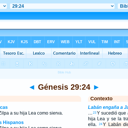
◄
Génesis 29:24
►
Contexto
icas
Labán engaña a J
ilpa a su hija Lea como sierva.
…
Y sucedió que 
23
hija Lea y se la tr
os Hispanos
ella.
Y Labán dio
24