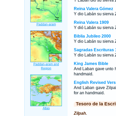
Y Labán dio su sierva Z
Reina Valera Gómez
Y dio Labán su sierva Z
Reina Valera 1909
Y dió Labán su sierva Z
Biblia Jubileo 2000
Y dio Labán su sierva 
Sagradas Escrituras 
Y dio Labán su sierva 
King James Bible
And Laban gave unto h
handmaid.
English Revised Vers
And Laban gave Zilpa
for an handmaid.
Tesoro de la Escri
Zilpah.