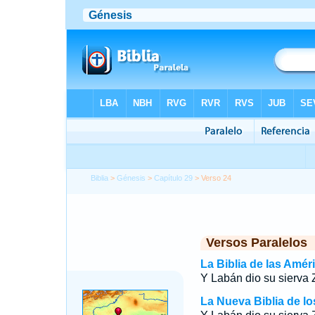
Biblia
>
Génesis
>
Capítulo 29
> Verso 24
Versos Paralelos
La Biblia de las Amér
Y Labán dio su sierva Z
La Nueva Biblia de l