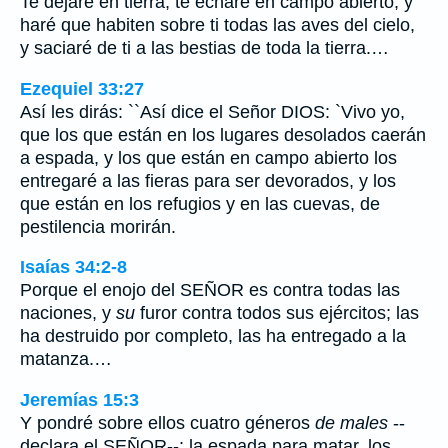
Te dejaré en tierra, te echaré en campo abierto, y
haré que habiten sobre ti todas las aves del cielo,
y saciaré de ti a las bestias de toda la tierra.…
Ezequiel 33:27
Así les dirás: ``Así dice el Señor DIOS: `Vivo yo,
que los que están en los lugares desolados caerán
a espada, y los que están en campo abierto los
entregaré a las fieras para ser devorados, y los
que están en los refugios y en las cuevas, de
pestilencia morirán.
Isaías 34:2-8
Porque el enojo del SEÑOR es contra todas las
naciones, y
su
furor contra todos sus ejércitos; las
ha destruido por completo, las ha entregado a la
matanza.…
Jeremías 15:3
Y pondré sobre ellos cuatro géneros
de males
--
declara el SEÑOR--: la espada para matar, los