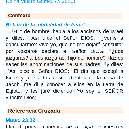
Reina Valera Gómez (© 2010)
Contexto
Relato de la infidelidad de Israel
…
Hijo de hombre, habla a los ancianos de Israel
3
y diles: ``Así dice el Señor DIOS: `¿Venís a
consultarme? Vivo yo, que no me dejaré consultar
por vosotros'--declara el Señor DIOS.
¿Los
4
juzgarás? ¿
Los
juzgarás, hijo de hombre? Hazles
saber las abominaciones de sus padres,
y diles:
5
``Así dice el Señor DIOS: `El día que escogí a
Israel y juré a los descendientes de la casa de
Jacob, me di a conocer a ellos en la tierra de
Egipto, y les juré diciendo: Yo soy el SEÑOR
vuestro Dios;…
Referencia Cruzada
Mateo 23:32
Llenad, pues, la medida
de la culpa
de vuestros