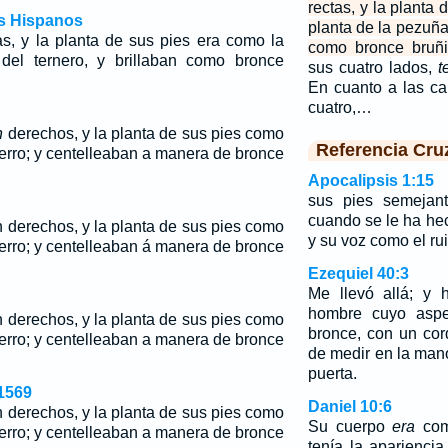
rectas, y la planta
os Hispanos
planta de la pezuña 
as, y la planta de sus pies era como la
como bronce bruñi
del ternero, y brillaban como bronce
sus cuatro lados,
t
En cuanto a las ca
cuatro,…
n
derechos, y la planta de sus pies como
Referencia Cru
cerro; y centelleaban a manera de bronce
Apocalipsis 1:15
sus pies semejant
cuando se le ha hec
n derechos, y la planta de sus pies como
y su voz como el r
cerro; y centelleaban á manera de bronce
Ezequiel 40:3
Me llevó allá; y 
hombre cuyo aspe
n derechos, y la planta de sus pies como
bronce, con un cor
erro; y centelleaban a manera de bronce
de medir en la mano
puerta.
1569
Daniel 10:6
n derechos, y la planta de sus pies como
Su cuerpo
era
como
erro; y centelleaban a manera de bronce
tenía la aparienci