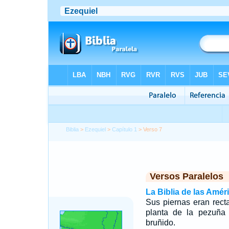
Biblia
>
Ezequiel
>
Capítulo 1
> Verso 7
Versos Paralelos
La Biblia de las Amér
Sus piernas eran rect
planta de la pezuña 
bruñido.