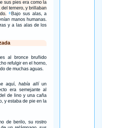
 de sus pies era como la
del ternero, y brillaban
do.
Bajo sus alas, a
8
enían
manos humanas.
ras y a las alas de los
zada
es al bronce bruñido
ho refulgir en el horno,
uido de muchas aguas.
he aquí,
había allí
un
cto era semejante al
del de lino y una caña
, y estaba de pie en la
 de berilo, su rostro
a de un relámpago, sus