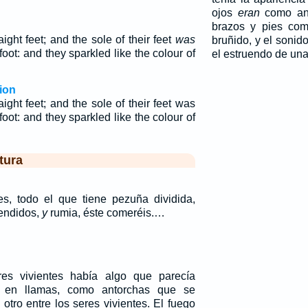
ojos
eran
como ant
brazos y pies com
aight feet; and the sole of their feet
was
bruñido, y el soni
s foot: and they sparkled like the colour of
el estruendo de una
ion
aight feet; and the sole of their feet was
s foot: and they sparkled like the colour of
tura
es, todo el que tiene pezuña dividida,
endidos,
y
rumia, éste comeréis.…
es vivientes había algo que parecía
 en llamas, como antorchas que se
otro entre los seres vivientes. El fuego