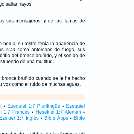
go salían rayos.
tos sus mensajeros,
y
de las llamas de
berilo, su rostro tenía la apariencia de
jos
eran
como antorchas de fuego, sus
rillo del bronce bruñido, y el sonido de
struendo de una multitud.
l bronce bruñido cuando se le ha hecho
 su voz como el ruido de muchas aguas.
l
•
Ezequiel 1:7 Plurilingüe
•
Ezequiel
l 1:7 Francés
•
Hesekiel 1:7 Alemán
•
Ezekiel 1:7 Inglés
•
Bible Apps
•
Bible
 tomadas de La Biblia de las Américas ©