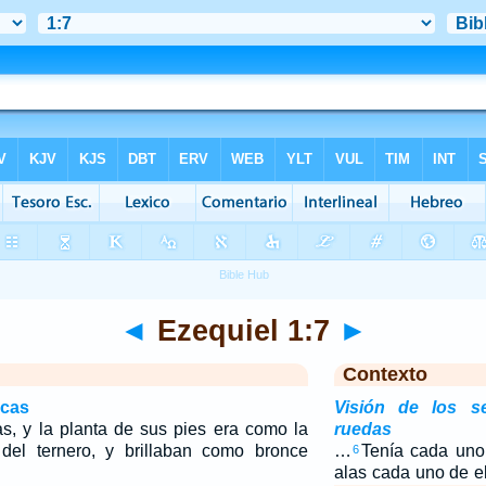
◄
Ezequiel 1:7
►
Contexto
icas
Visión de los se
as, y la planta de sus pies era como la
ruedas
del ternero, y brillaban como bronce
…
Tenía cada uno 
6
alas cada uno de e