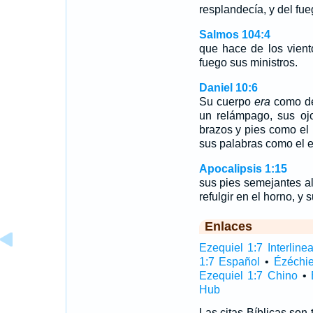
resplandecía, y del fue
Salmos 104:4
que hace de los vien
fuego sus ministros.
Daniel 10:6
Su cuerpo
era
como de 
un relámpago, sus o
brazos y pies como el b
sus palabras como el e
Apocalipsis 1:15
sus pies semejantes a
refulgir en el horno, y
Enlaces
Ezequiel 1:7 Interlinea
1:7 Español
•
Ézéchie
Ezequiel 1:7 Chino
•
Hub
Las citas Bíblicas son