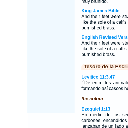
muy bruñido.
King James Bible
And their feet
were
str
like the sole of a calf'
burnished brass.
English Revised Vers
And their feet were str
like the sole of a calf'
burnished brass.
Tesoro de la Escri
Levítico 11:3,47
``De entre los animal
formando así cascos h
the colour
Ezequiel 1:13
En medio de los ser
carbones encendidos
lanzaban de un lado a 