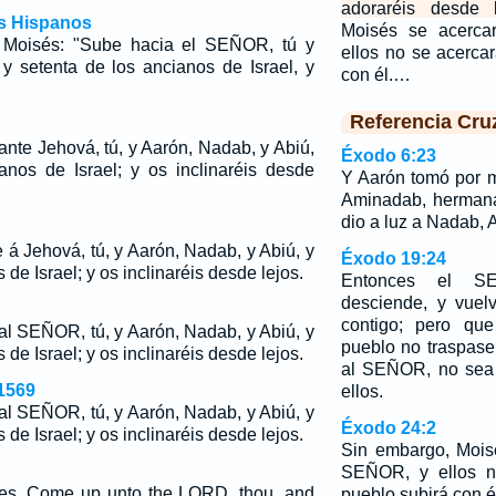
adoraréis desde l
os Hispanos
Moisés se acerca
 Moisés: "Sube hacia el SEÑOR, tú y
ellos no se acercar
y setenta de los ancianos de Israel, y
con él.…
Referencia Cru
ante Jehová, tú, y Aarón, Nadab, y Abiú,
Éxodo 6:23
anos de Israel; y os inclinaréis desde
Y Aarón tomó por m
Aminadab, hermana
dio a luz a Nadab, A
á Jehová, tú, y Aarón, Nadab, y Abiú, y
Éxodo 19:24
 de Israel; y os inclinaréis desde lejos.
Entonces el S
desciende, y vuel
contigo; pero que
al SEÑOR, tú, y Aarón, Nadab, y Abiú, y
pueblo no traspas
 de Israel; y os inclinaréis desde lejos.
al SEÑOR, no sea 
1569
ellos.
al SEÑOR, tú, y Aarón, Nadab, y Abiú, y
Éxodo 24:2
 de Israel; y os inclinaréis desde lejos.
Sin embargo, Mois
SEÑOR, y ellos no
es, Come up unto the LORD, thou, and
pueblo subirá con é