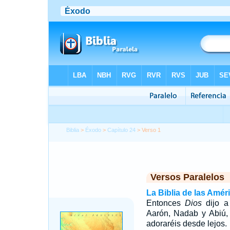
Biblia
>
Éxodo
>
Capítulo 24
> Verso 1
Versos Paralelos
La Biblia de las Amér
Entonces
Dios
dijo a
Aarón, Nadab y Abiú, 
adoraréis desde lejos.