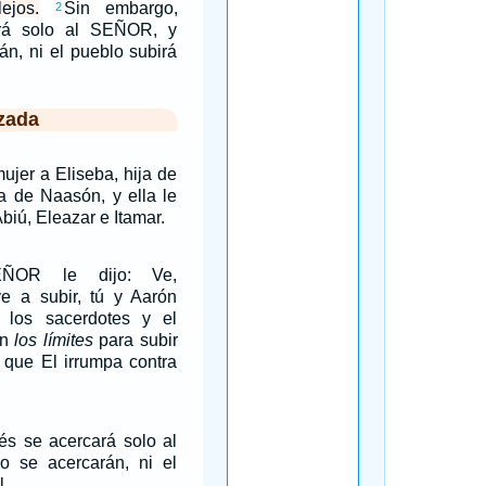
ejos.
Sin embargo,
2
rá solo al SEÑOR, y
án, ni el pueblo subirá
zada
ujer a Eliseba, hija de
 de Naasón, y ella le
biú, Eleazar e Itamar.
EÑOR le dijo: Ve,
ve a subir, tú y Aarón
 los sacerdotes y el
en
los límites
para subir
que El irrumpa contra
és se acercará solo al
 se acercarán, ni el
l.