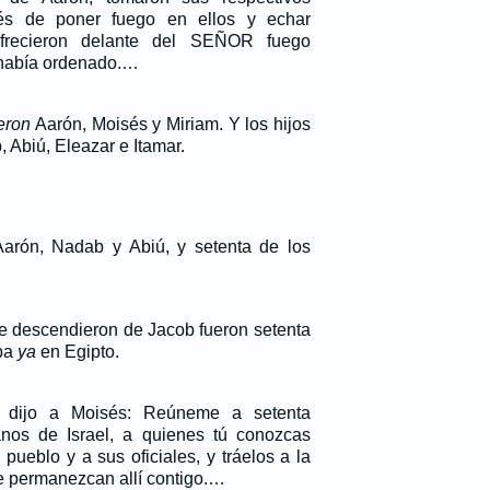
ués de poner fuego en ellos y echar
ofrecieron delante del SEÑOR fuego
s había ordenado.…
eron
Aarón, Moisés y Miriam. Y los hijos
 Abiú, Eleazar e Itamar.
arón, Nadab y Abiú, y setenta de los
e descendieron de Jacob fueron setenta
ba
ya
en Egipto.
dijo a Moisés: Reúneme a setenta
nos de Israel, a quienes tú conozcas
pueblo y a sus oficiales, y tráelos a la
e permanezcan allí contigo.…