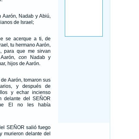
n Aarón, Nadab y Abiú,
ianos de Israel;
e se acerque a ti, de
srael, tu hermano Aarón,
s, para que me sirvan
 Aarón,
con
Nadab y
ar, hijos de Aarón.
s de Aarón, tomaron sus
sarios, y después de
los y echar incienso
ron delante del SEÑOR
que El no les había
 del SEÑOR salió fuego
y murieron delante del