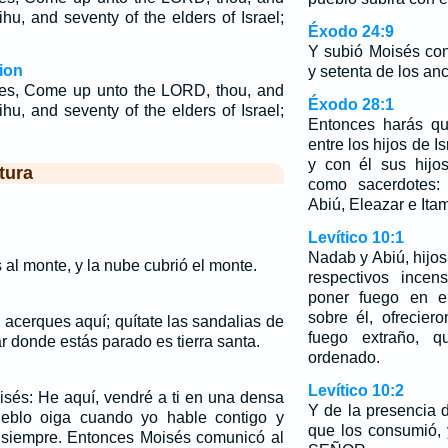
u, and seventy of the elders of Israel;
Éxodo 24:9
.
Y subió Moisés co
ion
y setenta de los anc
es, Come up unto the LORD, thou, and
Éxodo 28:1
u, and seventy of the elders of Israel;
Entonces harás qu
:
entre los hijos de I
y con él sus hijo
tura
como sacerdotes:
Abiú, Eleazar e Itam
Levítico 10:1
Nadab y Abiú, hijo
al monte, y la nube cubrió el monte.
respectivos incen
poner fuego en el
sobre él, ofrecie
 acerques aquí; quítate las sandalias de
fuego extraño, 
ar donde estás parado es tierra santa.
ordenado.
Levítico 10:2
sés: He aquí, vendré a ti en una densa
Y de la presencia
eblo oiga cuando yo hable contigo y
que los consumió, 
 siempre. Entonces Moisés comunicó al