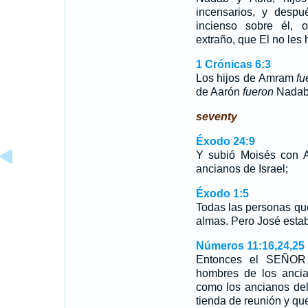
incensarios, y desp
incienso sobre él, 
extraño, que El no le
1 Crónicas 6:3
Los hijos de Amram
fu
de Aarón
fueron
Nadab,
seventy
Éxodo 24:9
Y subió Moisés con A
ancianos de Israel;
Éxodo 1:5
Todas las personas qu
almas. Pero José esta
Números 11:16,24,25
Entonces el SEÑOR 
hombres de los ancia
como los ancianos del 
tienda de reunión y qu