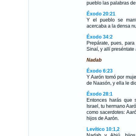
pueblo las palabras 
Éxodo 20:21
Y el pueblo se mant
acercaba a la densa n
Éxodo 34:2
Prepárate, pues, par
Sinaí, y allí preséntat
Nadab
Éxodo 6:23
Y Aarón tomó por muje
de Naasón, y ella le di
Éxodo 28:1
Entonces harás que s
Israel, tu hermano Aaró
como sacerdotes: Aar
hijos de Aarón.
Levítico 10:1,2
Nadab y Abiú, hijos