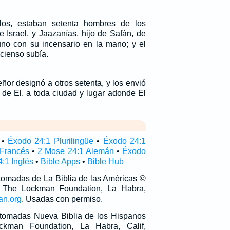
los, estaban setenta hombres de los
 Israel, y Jaazanías, hijo de Safán, de
 uno con su incensario en la mano; y el
cienso subía.
ñor designó a otros setenta, y los envió
 de El, a toda ciudad y lugar adonde El
•
Éxodo 24:1 Plurilingüe
•
Éxodo 24:1
 Francés
•
2 Mose 24:1 Alemán
•
Éxodo
:1 Inglés
•
Bible Apps
•
Bible Hub
 tomadas de La Biblia de las Américas ©
 The Lockman Foundation, La Habra,
an.org
. Usadas con permiso.
n tomadas Nueva Biblia de los Hispanos
man Foundation, La Habra, Calif,