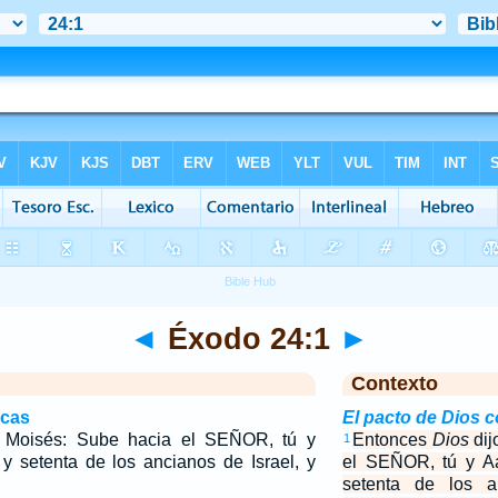
◄
Éxodo 24:1
►
Contexto
icas
El pacto de Dios c
 Moisés: Sube hacia el SEÑOR, tú y
Entonces
Dios
dij
1
y setenta de los ancianos de Israel, y
el SEÑOR, tú y Aa
setenta de los a