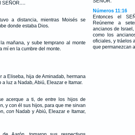
SEÑOR.
del SEÑOR.…
Números 11:16
Entonces el SE
uvo a distancia, mientras Moisés se
Reúneme a sete
ube donde estaba Dios.
ancianos de Israel
como los anciano
oficiales, y tráelos
a la mañana, y sube temprano al monte
que permanezcan all
e a mí en la cumbre del monte.
r a Eliseba, hija de Aminadab, hermana
o a luz a Nadab, Abiú, Eleazar e Itamar.
e acerque a ti, de entre los hijos de
n, y con él sus hijos, para que me sirvan
ón,
con
Nadab y Abiú, Eleazar e Itamar,
 de Aarón, tomaron sus respectivos