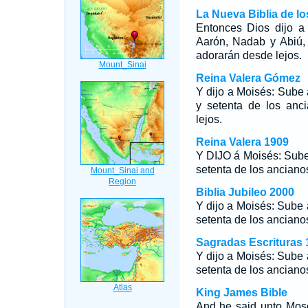
La Nueva Biblia de l
Entonces Dios dijo a
Aarón, Nadab y Abiú, 
adorarán desde lejos.
Reina Valera Gómez
Y dijo a Moisés: Sube 
y setenta de los anci
lejos.
Reina Valera 1909
Y DIJO á Moisés: Sube 
setenta de los ancianos
Biblia Jubileo 2000
Y dijo a Moisés: Sube 
setenta de los ancianos
Sagradas Escrituras 
Y dijo a Moisés: Sube 
setenta de los ancianos
King James Bible
And he said unto Mos