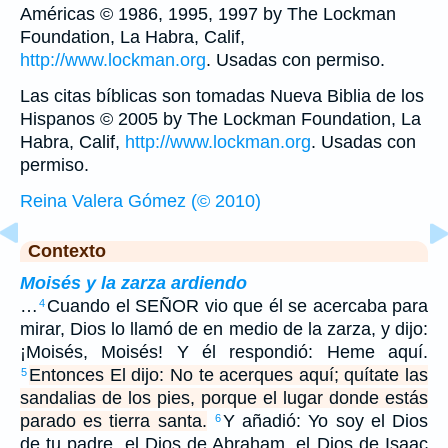
Américas © 1986, 1995, 1997 by The Lockman
Foundation, La Habra, Calif,
http://www.lockman.org
. Usadas con permiso.
Las citas bíblicas son tomadas Nueva Biblia de los
Hispanos © 2005 by The Lockman Foundation, La
Habra, Calif,
http://www.lockman.org
. Usadas con
permiso.
Reina Valera Gómez (© 2010)
Contexto
Moisés y la zarza ardiendo
…
Cuando el SEÑOR vio que él se acercaba para
4
mirar, Dios lo llamó de en medio de la zarza, y dijo:
¡Moisés, Moisés! Y él respondió: Heme aquí.
Entonces El dijo: No te acerques aquí; quítate las
5
sandalias de los pies, porque el lugar donde estás
parado es tierra santa.
Y añadió: Yo soy el Dios
6
de tu padre, el Dios de Abraham, el Dios de Isaac