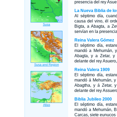
presencia del rey Asue
La Nueva Biblia de l
Al séptimo día, cuan
causa del vino, él or
Bigta, a Abagta, a Ze
servían en la presencia
Reina Valera Gómez
El séptimo día, estan
mandó a Mehumán, y a
Abagta, y a Zetar, y
delante del rey Asuero,
Reina Valera 1909
El séptimo día, estan
mandó á Mehumán, y á
Abagtha, y á Zetar, 
delante del rey Assuer
Biblia Jubileo 2000
El séptimo día, estan
mandó a Mehumán, Bizt
Carcas, siete eunucos 