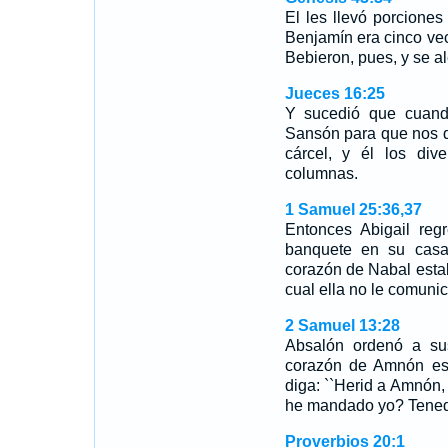
El les llevó porcione
Benjamín era cinco vec
Bebieron, pues, y se al
Jueces 16:25
Y sucedió que cuando
Sansón para que nos d
cárcel, y él los div
columnas.
1 Samuel 25:36,37
Entonces Abigail reg
banquete en su casa
corazón de Nabal estab
cual ella no le comun
2 Samuel 13:28
Absalón ordenó a sus
corazón de Amnón est
diga: ``Herid a Amnón,
he mandado yo? Tened 
Proverbios 20:1