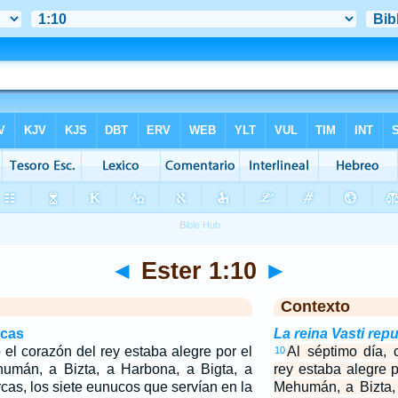
◄
Ester 1:10
►
Contexto
icas
La reina Vasti rep
 el corazón del rey estaba alegre por el
Al séptimo día, 
10
humán, a Bizta, a Harbona, a Bigta, a
rey estaba alegre p
cas, los siete eunucos que servían en la
Mehumán, a Bizta,