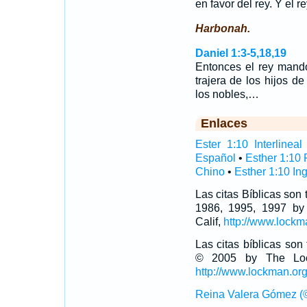
en favor del rey. Y el r
Harbonah.
Daniel 1:3-5,18,19
Entonces el rey mandó
trajera de los hijos de
los nobles,…
Enlaces
Ester 1:10 Interlineal
Español
•
Esther 1:10
Chino
•
Esther 1:10 In
Las citas Bíblicas son
1986, 1995, 1997 by
Calif,
http://www.lockm
Las citas bíblicas so
© 2005 by The Lock
http://www.lockman.or
Reina Valera Gómez (