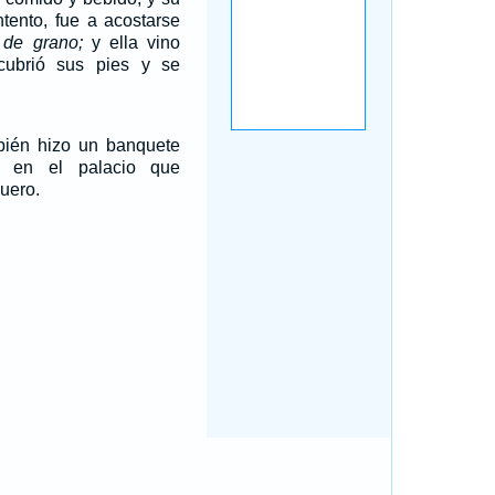
tento, fue a acostarse
n
de grano;
y ella vino
cubrió sus pies y se
mbién hizo un banquete
s en el palacio que
suero.