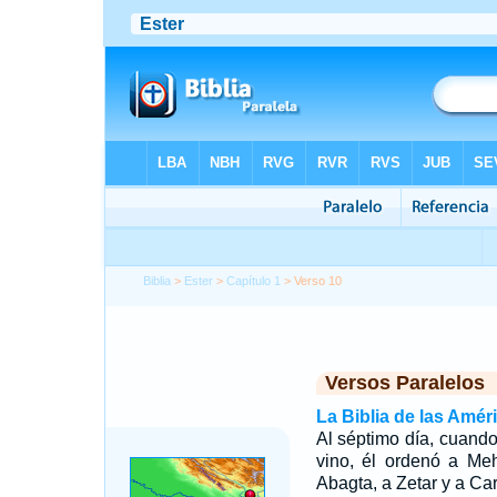
Biblia
>
Ester
>
Capítulo 1
> Verso 10
Versos Paralelos
La Biblia de las Amér
Al séptimo día, cuando
vino, él ordenó a Me
Abagta, a Zetar y a Car