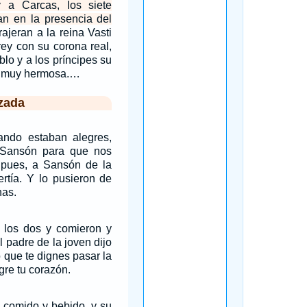
 a Carcas, los siete
an en la presencia del
rajeran a la reina Vasti
rey con su corona real,
blo y a los príncipes su
ra muy hermosa.…
zada
ndo estaban alegres,
 Sansón para que nos
, pues, a Sansón de la
vertía. Y lo pusieron de
nas.
, los dos y comieron y
l padre de la joven dijo
 que te dignes pasar la
gre tu corazón.
comido y bebido, y su