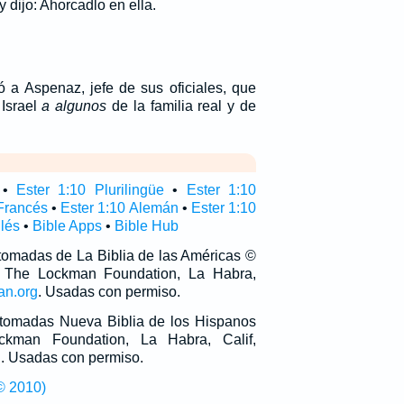
ey dijo: Ahorcadlo en ella.
 a Aspenaz, jefe de sus oficiales, que
 Israel
a algunos
de la familia real y de
•
Ester 1:10 Plurilingüe
•
Ester 1:10
 Francés
•
Ester 1:10 Alemán
•
Ester 1:10
glés
•
Bible Apps
•
Bible Hub
 tomadas de La Biblia de las Américas ©
 The Lockman Foundation, La Habra,
an.org
. Usadas con permiso.
n tomadas Nueva Biblia de los Hispanos
man Foundation, La Habra, Calif,
g
. Usadas con permiso.
© 2010)