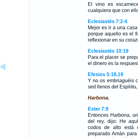
El vino es escarnece
cualquiera que con ell
Eclesiastés 7:2-4
Mejor es ir a una casa
porque aquello es el f
reflexionar en su cora
Eclesiastés 10:19
Para el placer se prepa
el dinero es la respues
Efesios 5:18,19
Y no os embriaguéis co
sed llenos del Espíritu
Harbona.
Ester 7:9
Entonces Harbona, u
del rey, dijo: He aqu
codos de alto está 
preparado Amán para 