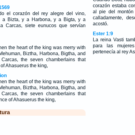
corazón estaba con
1569
al pie del montó
do el corazón del rey alegre del vino,
calladamente, des
 Bizta, y a Harbona, y a Bigta, y a
acostó.
 a Carcas, siete eunucos que servían
Ester 1:9
La reina Vasti ta
para las mujere
en the heart of the king was merry with
pertenecía al rey A
ehuman, Biztha, Harbona, Bigtha, and
 Carcas, the seven chamberlains that
 of Ahasuerus the king,
ion
en the heart of the king was merry with
ehuman, Biztha, Harbona, Bigtha, and
 Carcas, the seven chamberlains that
nce of Ahasuerus the king,
tura