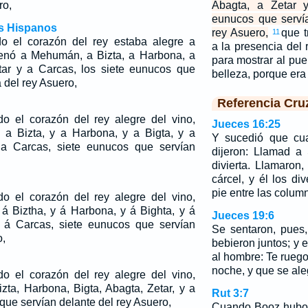
ro,
Abagta, a Zetar y
eunucos que serví
os Hispanos
rey Asuero,
que t
11
do el corazón del rey estaba alegre a
a la presencia del 
denó a Mehumán, a Bizta, a Harbona, a
para mostrar al pue
tar y a Carcas, los siete eunucos que
belleza, porque e
 del rey Asuero,
Referencia Cru
do el corazón del rey alegre del vino,
Jueces 16:25
 Bizta, y a Harbona, y a Bigta, y a
Y sucedió que cua
 a Carcas, siete eunucos que servían
dijeron: Llamad a
divierta. Llamaron
cárcel, y él los di
pie entre las colum
do el corazón del rey alegre del vino,
 Biztha, y á Harbona, y á Bighta, y á
Jueces 19:6
y á Carcas, siete eunucos que servían
Se sentaron, pues
o,
bebieron juntos; y e
al hombre: Te ruego
noche, y que se ale
do el corazón del rey alegre del vino,
a, Harbona, Bigta, Abagta, Zetar, y a
Rut 3:7
que servían delante del rey Asuero,
Cuando Booz hubo 