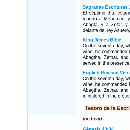
Sagradas Escrituras 
El séptimo día, estan
mandó a Mehumán, y a
Abagta, y a Zetar, y
delante del rey Asuero,
King James Bible
On the seventh day, wh
wine, he commanded M
Abagtha, Zethar, and
served in the presence
English Revised Vers
On the seventh day, wh
wine, he commanded M
Abagtha, Zethar, and
ministered in the prese
Tesoro de la Escri
the heart.
Génesis 43:34