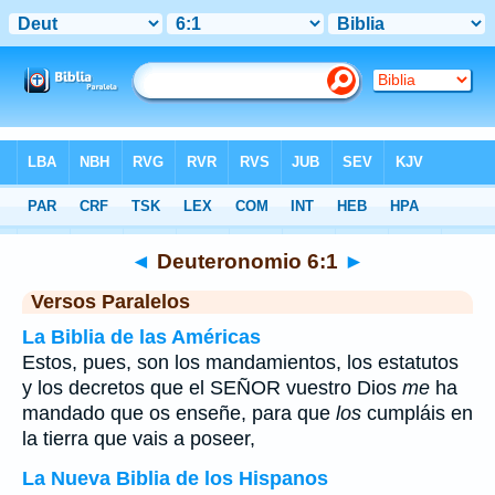
Biblia
>
Deuteronomio
>
Capítulo 6
> Verso 1
◄
Deuteronomio 6:1
►
Versos Paralelos
La Biblia de las Américas
Estos, pues, son los mandamientos, los estatutos
y los decretos que el SEÑOR vuestro Dios
me
ha
mandado que os enseñe, para que
los
cumpláis en
la tierra que vais a poseer,
La Nueva Biblia de los Hispanos