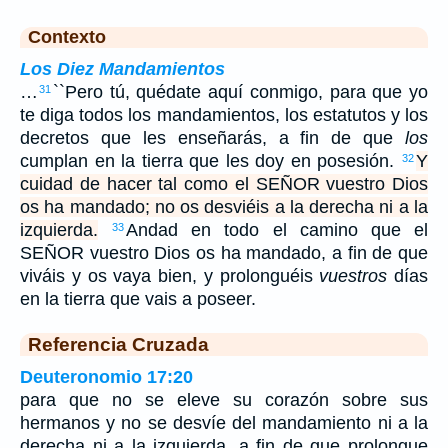
Contexto
Los Diez Mandamientos
…
``Pero tú, quédate aquí conmigo, para que yo
31
te diga todos los mandamientos, los estatutos y los
decretos que les enseñarás, a fin de que
los
cumplan en la tierra que les doy en posesión.
Y
32
cuidad de hacer tal como el SEÑOR vuestro Dios
os ha mandado; no os desviéis a la derecha ni a la
izquierda.
Andad en todo el camino que el
33
SEÑOR vuestro Dios os ha mandado, a fin de que
viváis y os vaya bien, y prolonguéis
vuestros
días
en la tierra que vais a poseer.
Referencia Cruzada
Deuteronomio 17:20
para que no se eleve su corazón sobre sus
hermanos y no se desvíe del mandamiento ni a la
derecha ni a la izquierda, a fin de que prolongue