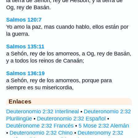
la tierra de Sehón, rey de Hesbón, y la tierra de
Og, rey de Basán.
Salmos 120:7
Yo
amo
la paz, mas cuando hablo, ellos están por
la guerra.
Salmos 135:11
a Sehón, rey de los amorreos, a Og, rey de Basán,
y a todos los reinos de Canaán;
Salmos 136:19
a Sehón, rey de los amorreos, porque para
siempre es su misericordia,
Enlaces
Deuteronomio 2:32 Interlineal
•
Deuteronomio 2:32
Plurilingüe
•
Deuteronomio 2:32 Español
•
Deutéronome 2:32 Francés
•
5 Mose 2:32 Alemán
•
Deuteronomio 2:32 Chino
•
Deuteronomy 2:32