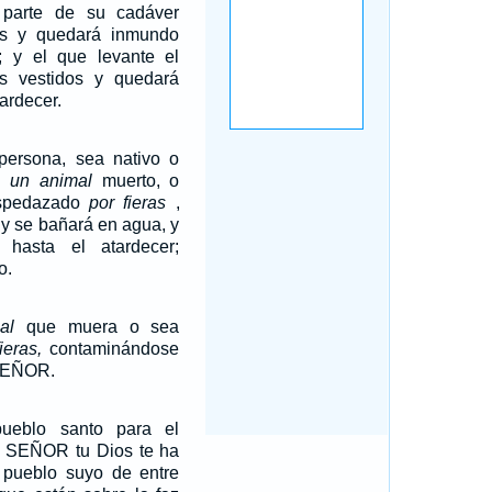
parte de su cadáver
os y quedará inmundo
r; y el que levante el
s vestidos y quedará
ardecer.
ersona, sea nativo o
 un animal
muerto, o
espedazado
por fieras
,
 y se bañará en agua, y
hasta el atardecer;
o.
al
que muera o sea
ieras,
contaminándose
 SEÑOR.
ueblo santo para el
 SEÑOR tu Dios te ha
 pueblo suyo de entre