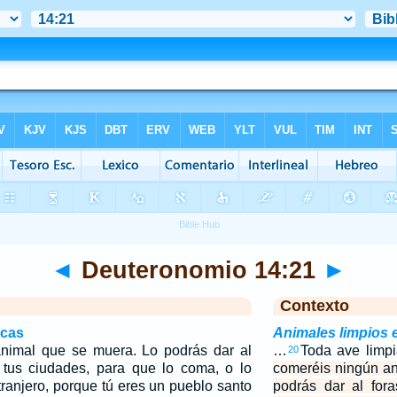
◄
Deuteronomio 14:21
►
Contexto
icas
Animales limpios
nimal que se muera. Lo podrás dar al
…
Toda ave limp
20
 tus ciudades, para que lo coma, o lo
comeréis ningún a
ranjero, porque tú eres un pueblo santo
podrás dar al for