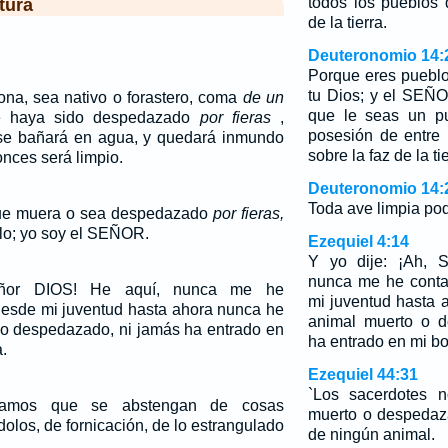
todos los pueblos 
tura
de la tierra.
Deuteronomio 14:
Porque eres puebl
tu Dios; y el SEÑ
na, sea nativo o forastero, coma
de un
que le seas un pu
e haya sido despedazado
por fieras
,
posesión de entre
 se bañará en agua, y quedará inmundo
sobre la faz de la tie
onces será limpio.
Deuteronomio 14:
Toda ave limpia pod
e muera o sea despedazado
por fieras,
lo; yo soy el SEÑOR.
Ezequiel 4:14
Y yo dije: ¡Ah, 
nunca me he conta
eñor DIOS! He aquí, nunca me he
mi juventud hasta
esde mi juventud hasta ahora nunca he
animal muerto o d
o despedazado, ni jamás ha entrado en
ha entrado en mi b
.
Ezequiel 44:31
`Los sacerdotes 
ibamos que se abstengan de cosas
muerto o despedaz
olos, de fornicación, de lo estrangulado
de ningún animal.