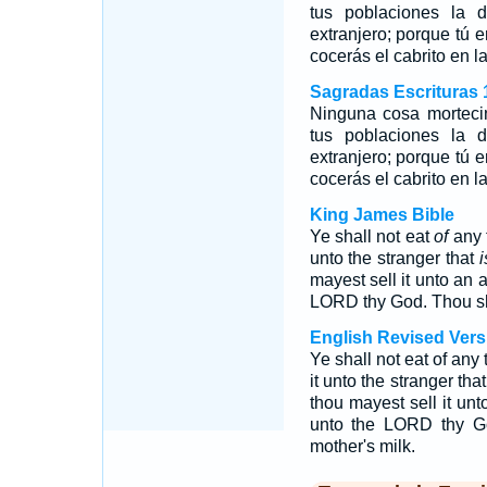
tus poblaciones la 
extranjero; porque tú
cocerás el cabrito en l
Sagradas Escrituras 
Ninguna cosa mortecin
tus poblaciones la 
extranjero; porque tú
cocerás el cabrito en l
King James Bible
Ye shall not eat
of
any t
unto the stranger that
i
mayest sell it unto an a
LORD thy God. Thou shal
English Revised Vers
Ye shall not eat of any 
it unto the stranger that
thou mayest sell it unt
unto the LORD thy Go
mother's milk.