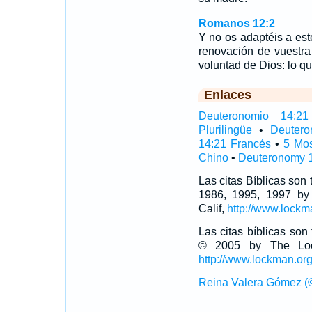
Romanos 12:2
Y no os adaptéis a es
renovación de vuestra
voluntad de Dios: lo qu
Enlaces
Deuteronomio 14:21 
Plurilingüe
•
Deutero
14:21 Francés
•
5 Mo
Chino
•
Deuteronomy 1
Las citas Bíblicas son
1986, 1995, 1997 by
Calif,
http://www.lockm
Las citas bíblicas so
© 2005 by The Lock
http://www.lockman.or
Reina Valera Gómez (