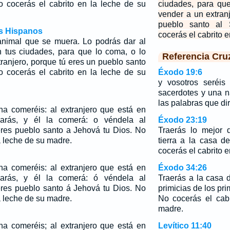
 cocerás el cabrito en la leche de su
ciudades, para qu
vender a un extran
pueblo santo al
os Hispanos
cocerás el cabrito 
nimal que se muera. Lo podrás dar al
n tus ciudades, para que lo coma, o lo
Referencia Cru
ranjero, porque tú eres un pueblo santo
 cocerás el cabrito en la leche de su
Éxodo 19:6
y vosotros seréis
sacerdotes y una n
las palabras que dir
a comeréis: al extranjero que está en
darás, y él la comerá: o véndela al
Éxodo 23:19
 eres pueblo santo a Jehová tu Dios. No
Traerás lo mejor 
a leche de su madre.
tierra a la casa 
cocerás el cabrito 
a comeréis: al extranjero que está en
Éxodo 34:26
darás, y él la comerá: ó véndela al
Traerás a la casa
 eres pueblo santo á Jehová tu Dios. No
primicias de los prim
a leche de su madre.
No cocerás el cab
madre.
a comeréis; al extranjero que está en
Levítico 11:40