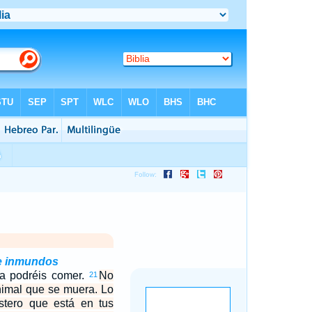
 e inmundos
ia podréis comer.
No
21
nimal que se muera. Lo
astero que está en tus