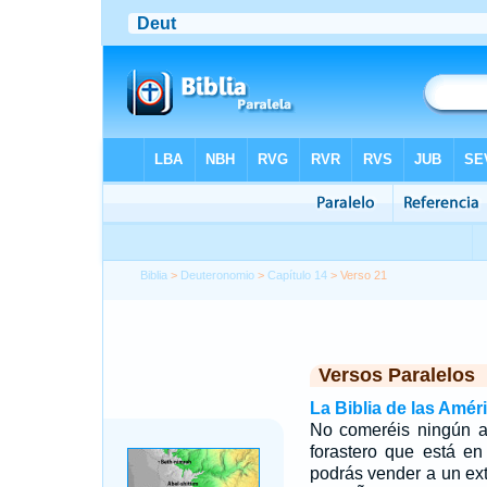
Biblia
>
Deuteronomio
>
Capítulo 14
> Verso 21
Versos Paralelos
La Biblia de las Amér
No comeréis ningún a
forastero que está en
podrás vender a un ext