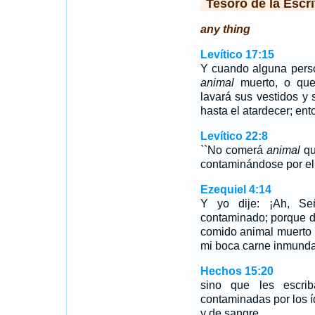
Tesoro de la Escri
any thing
Levítico 17:15
Y cuando alguna perso
animal
muerto, o qu
lavará sus vestidos y
hasta el atardecer; ent
Levítico 22:8
``No comerá
animal
qu
contaminándose por el
Ezequiel 4:14
Y yo dije: ¡Ah, S
contaminado; porque d
comido animal muerto 
mi boca carne inmunda
Hechos 15:20
sino que les escr
contaminadas por los íd
y de sangre.