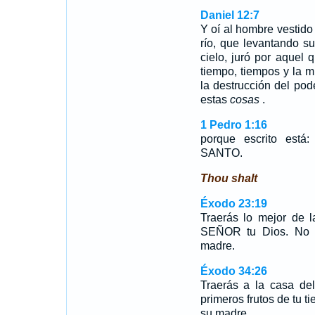
Daniel 12:7
Y oí al hombre vestido
río, que levantando s
cielo, juró por aquel
tiempo, tiempos y la 
la destrucción del pod
estas
cosas
.
1 Pedro 1:16
porque escrito e
SANTO.
Thou shalt
Éxodo 23:19
Traerás lo mejor de l
SEÑOR tu Dios. No c
madre.
Éxodo 34:26
Traerás a la casa de
primeros frutos de tu ti
su madre.