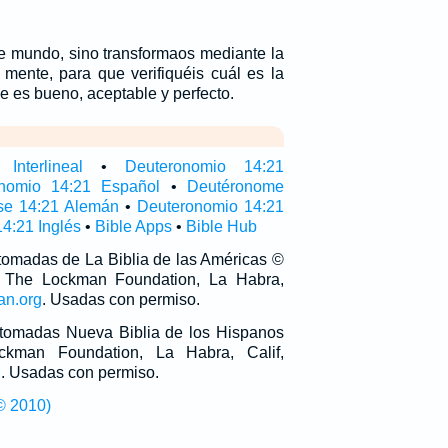
te mundo, sino transformaos mediante la
 mente, para que verifiquéis cuál es la
e es bueno, aceptable y perfecto.
Interlineal
•
Deuteronomio 14:21
nomio 14:21 Español
•
Deutéronome
se 14:21 Alemán
•
Deuteronomio 14:21
4:21 Inglés
•
Bible Apps
•
Bible Hub
 tomadas de La Biblia de las Américas ©
 The Lockman Foundation, La Habra,
an.org
. Usadas con permiso.
n tomadas Nueva Biblia de los Hispanos
man Foundation, La Habra, Calif,
g
. Usadas con permiso.
© 2010)