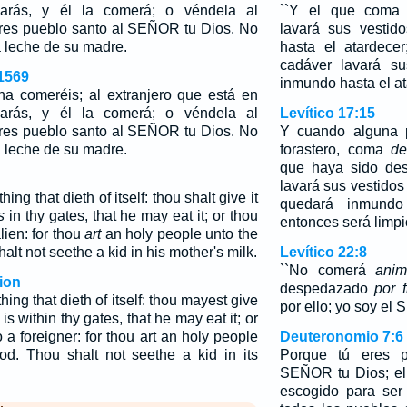
darás, y él la comerá; o véndela al
``Y el que coma 
 eres pueblo santo al SEÑOR tu Dios. No
lavará sus vestid
a leche de su madre.
hasta el atardece
cadáver lavará su
1569
inmundo hasta el at
a comeréis; al extranjero que está en
darás, y él la comerá; o véndela al
Levítico 17:15
 eres pueblo santo al SEÑOR tu Dios. No
Y cuando alguna p
a leche de su madre.
forastero, coma
de
que haya sido d
lavará sus vestidos
hing that dieth of itself: thou shalt give it
quedará inmundo 
s
in thy gates, that he may eat it; or thou
entonces será limpi
lien: for thou
art
an holy people unto the
t not seethe a kid in his mother's milk.
Levítico 22:8
``No comerá
anim
ion
despedazado
por f
thing that dieth of itself: thou mayest give
por ello; yo soy el
 is within thy gates, that he may eat it; or
o a foreigner: for thou art an holy people
Deuteronomio 7:6
d. Thou shalt not seethe a kid in its
Porque tú eres p
SEÑOR tu Dios; el
escogido para ser