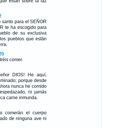
que están sobre la faz
2
o santo para el SEÑOR
OR te ha escogido para
eblo de su exclusiva
 los pueblos que están
rra.
20
réis comer.
Señor DIOS! He aquí,
minado; porque desde
 ahora nunca he comido
espedazado, ni jamás
oca carne inmunda.
no comerán el cuerpo
ado de ninguna ave ni