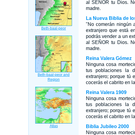
al SEÑOR tu Dios. No
madre.
La Nueva Biblia de l
"No comerán ningún a
extranjero que está e
podrás vender a un ext
al SEÑOR tu Dios. No
madre.
Reina Valera Gómez
Ninguna cosa mortecin
tus poblaciones la 
extranjero; porque tú
cocerás el cabrito en l
Reina Valera 1909
Ninguna cosa mortecin
tus poblaciones la 
extranjero; porque tú
cocerás el cabrito en l
Biblia Jubileo 2000
Ninguna cosa mortecin