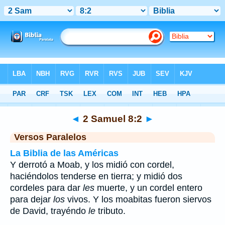
Biblia
>
2 Samuel
>
Capítulo 8
> Verso 2
◄
2 Samuel 8:2
►
Versos Paralelos
La Biblia de las Américas
Y derrotó a Moab, y los midió con cordel,
haciéndolos tenderse en tierra; y midió dos
cordeles para dar
les
muerte, y un cordel entero
para dejar
los
vivos. Y los moabitas fueron siervos
de David, trayéndo
le
tributo.