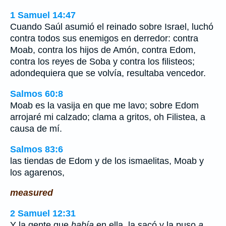
1 Samuel 14:47
Cuando Saúl asumió el reinado sobre Israel, luchó
contra todos sus enemigos en derredor: contra
Moab, contra los hijos de Amón, contra Edom,
contra los reyes de Soba y contra los filisteos;
adondequiera que se volvía, resultaba vencedor.
Salmos 60:8
Moab es la vasija en que me lavo; sobre Edom
arrojaré mi calzado; clama a gritos, oh Filistea, a
causa de mí.
Salmos 83:6
las tiendas de Edom y de los ismaelitas, Moab y
los agarenos,
measured
2 Samuel 12:31
Y la gente que
había
en ella, la sacó y la puso
a