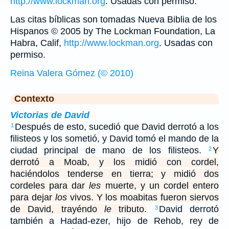
http://www.lockman.org
. Usadas con permiso.
Las citas bíblicas son tomadas Nueva Biblia de los
Hispanos © 2005 by The Lockman Foundation, La
Habra, Calif,
http://www.lockman.org
. Usadas con
permiso.
Reina Valera Gómez (© 2010)
Contexto
Victorias de David
Después de esto, sucedió que David derrotó a los
1
filisteos y los sometió, y David tomó el mando de la
ciudad principal de mano de los filisteos.
Y
2
derrotó a Moab, y los midió con cordel,
haciéndolos tenderse en tierra; y midió dos
cordeles para dar
les
muerte, y un cordel entero
para dejar
los
vivos. Y los moabitas fueron siervos
de David, trayéndo
le
tributo.
David derrotó
3
también a Hadad-ezer, hijo de Rehob, rey de