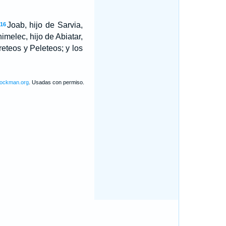
Joab, hijo de Sarvia,
16
imelec, hijo de Abiatar,
reteos y Peleteos; y los
lockman.org
. Usadas con permiso.