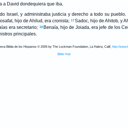
a a David dondequiera que iba.
do Israel, y administraba justicia y derecho a todo su pueblo.
Josafat, hijo de Ahilud, era cronista;
Sadoc, hijo de Ahitob, y Ah
17
ías era secretario;
Benaía, hijo de Joiada, era jefe de los Ce
18
istros principales.
ueva Biblia de los Hispanos © 2005 by The Lockman Foundation, La Habra, Calif,
http://www.
Bible Hub