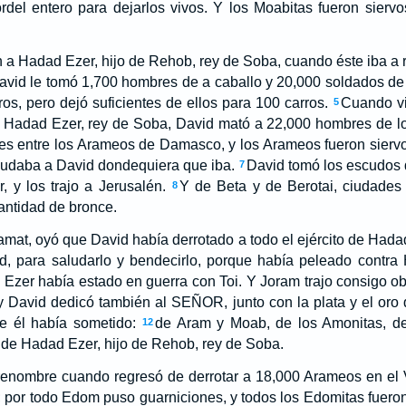
rdel entero para dejarlos vivos. Y los Moabitas fueron sierv
 a Hadad Ezer, hijo de Rehob, rey de Soba, cuando éste iba a 
avid le tomó 1,700 hombres de a caballo y 20,000 soldados de 
ros, pero dejó suficientes de ellos para 100 carros.
Cuando vi
5
Hadad Ezer, rey de Soba, David mató a 22,000 hombres de l
es entre los Arameos de Damasco, y los Arameos fueron siervo
yudaba a David dondequiera que iba.
David tomó los escudos 
7
 y los trajo a Jerusalén.
Y de Beta y de Berotai, ciudades
8
antidad de bronce.
mat, oyó que David había derrotado a todo el ejército de Hada
id, para saludarlo y bendecirlo, porque había peleado contra
Ezer había estado en guerra con Toi. Y Joram trajo consigo obj
y David dedicó también al SEÑOR, junto con la plata y el oro
e él había sometido:
de Aram y Moab, de los Amonitas, de 
12
n de Hadad Ezer, hijo de Rehob, rey de Soba.
renombre cuando regresó de derrotar a 18,000 Arameos en el V
por todo Edom puso guarniciones, y todos los Edomitas fueron