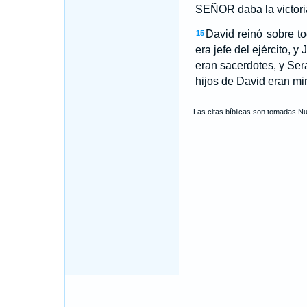
SEÑOR daba la victori
David reinó sobre to
15
era jefe del ejército, y 
eran sacerdotes, y Sera
hijos de David eran min
Las citas bíblicas son tomadas N