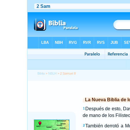
Biblia
>
NBLH
> 2 Samuel 8
La Nueva Biblia de 
Después de esto, Davi
1
de mano de los Filisteo
También derrotó a Mo
2