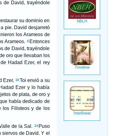
os de David, trayéndole
restaurar su dominio en
a pie. David desjarretó
nieron los Arameos de
os Arameos.
Entonces
6
s de David, trayéndole
de oro que llevaban los
 de Hadad Ezer, el rey
d Ezer,
Toi envió a su
10
 Hadad Ezer y lo había
etos de plata, de oro y
 que había dedicado de
los Filisteos y de los
alle de la Sal.
Puso
14
 siervos de David. Y el