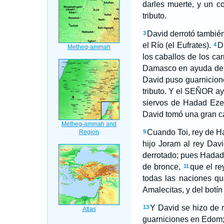
darles muerte, y un co
tributo.
David derrotó también
3
el Río (el Eufrates).
D
4
los caballos de los car
Damasco en ayuda de 
David puso guarnicion
tributo. Y el SEÑOR a
siervos de Hadad Ezer,
David tomó una gran c
Cuando Toi, rey de Ha
9
hijo Joram al rey Dav
derrotado; pues Hadad 
de bronce,
que el re
11
todas las naciones qu
Amalecitas, y del botí
Y David se hizo de 
13
guarniciones en Edom; 