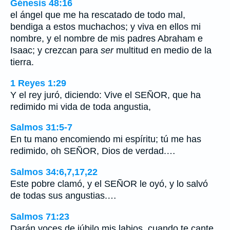
Génesis 48:16
el ángel que me ha rescatado de todo mal,
bendiga a estos muchachos; y viva en ellos mi
nombre, y el nombre de mis padres Abraham e
Isaac; y crezcan para
ser
multitud en medio de la
tierra.
1 Reyes 1:29
Y el rey juró, diciendo: Vive el SEÑOR, que ha
redimido mi vida de toda angustia,
Salmos 31:5-7
En tu mano encomiendo mi espíritu; tú me has
redimido, oh SEÑOR, Dios de verdad.…
Salmos 34:6,7,17,22
Este pobre clamó, y el SEÑOR le oyó, y lo salvó
de todas sus angustias.…
Salmos 71:23
Darán voces de júbilo mis labios, cuando te cante