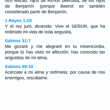
otro Recab, hijos de Rimón beerotita, de los hijos
de Benjamín (porque Beerot es también
considerado
parte
de Benjamín,
1 Reyes 1:29
Y el rey juró, diciendo: Vive el SEÑOR, que ha
redimido mi vida de toda angustia,
Salmos 31:7
Me gozaré y me alegraré en tu misericordia,
porque tú has visto mi aflicción; has conocido las
angustias de mi alma,
Salmos 69:18
Acércate a mi alma
y
redímela; por causa de mis
enemigos, rescátame.