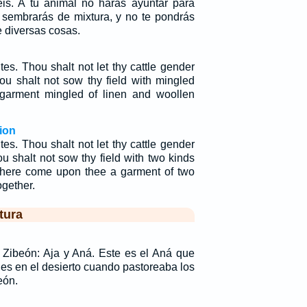
éis. A tu animal no harás ayuntar para
 sembrarás de mixtura, y no te pondrás
 diversas cosas.
es. Thou shalt not let thy cattle gender
hou shalt not sow thy field with mingled
 garment mingled of linen and woollen
ion
es. Thou shalt not let thy cattle gender
ou shalt not sow thy field with two kinds
l there come upon thee a garment of two
ogether.
tura
e Zibeón: Aja y Aná. Este es el Aná que
les en el desierto cuando pastoreaba los
eón.