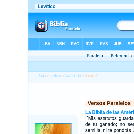
Biblia
>
Levítico
>
Capítulo 19
> Verso 19
Versos Paralelos
La Biblia de las Amér
``Mis estatutos guard
de tu ganado; no se
semilla, ni te pondrás