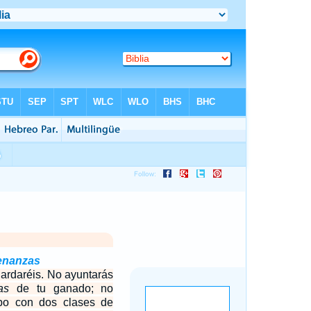
denanzas
uardaréis. No ayuntarás
as
de tu ganado; no
po con dos clases de