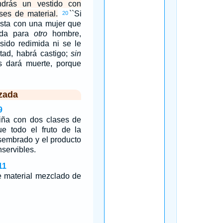
ndrás un vestido con
es de material.
``Si
20
sta con una mujer que
rida para
otro
hombre,
sido redimida ni se le
tad, habrá castigo;
sin
 dará muerte, porque
zada
9
iña con dos clases de
ue todo el fruto de la
sembrado y el producto
nservibles.
11
e material mezclado de