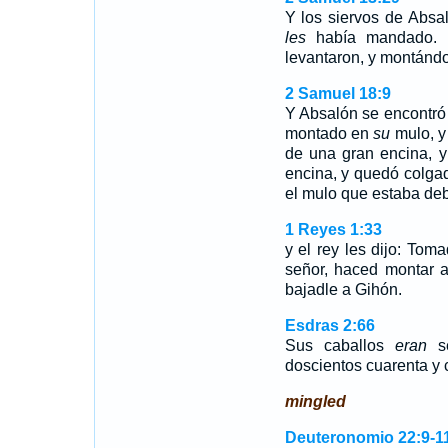
Y los siervos de Absa
les
había mandado. E
levantaron, y montánd
2 Samuel 18:9
Y Absalón se encontró 
montado en
su
mulo, y
de una gran encina, y
encina, y quedó colgado
el mulo que estaba deba
1 Reyes 1:33
y el rey les dijo: Tom
señor, haced montar 
bajadle a Gihón.
Esdras 2:66
Sus caballos
eran
se
doscientos cuarenta y 
mingled
Deuteronomio 22:9-1