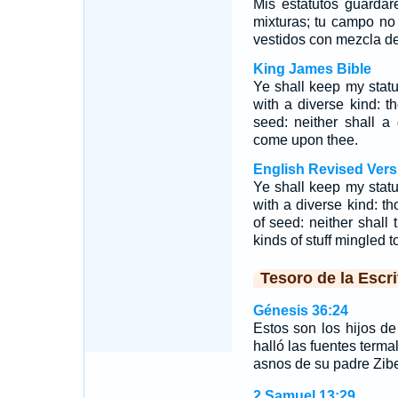
Mis estatutos guardar
mixturas; tu campo no
vestidos con mezcla de
King James Bible
Ye shall keep my statut
with a diverse kind: t
seed: neither shall a
come upon thee.
English Revised Vers
Ye shall keep my statut
with a diverse kind: th
of seed: neither shal
kinds of stuff mingled t
Tesoro de la Escri
Génesis 36:24
Estos son los hijos d
halló las fuentes terma
asnos de su padre Zib
2 Samuel 13:29