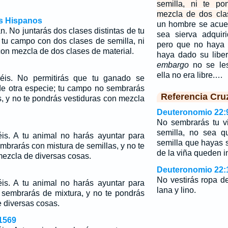
semilla, ni te po
mezcla de dos clas
os Hispanos
un hombre se acue
n. No juntarás dos clases distintas de tu
sea sierva adqui
tu campo con dos clases de semilla, ni
pero que no haya 
con mezcla de dos clases de material.
haya dado su liber
embargo
no se les
ella no era libre.…
réis. No permitirás que tu ganado se
e otra especie; tu campo no sembrarás
Referencia Cru
, y no te pondrás vestiduras con mezcla
Deuteronomio 22:
No sembrarás tu v
semilla, no sea q
éis. A tu animal no harás ayuntar para
semilla que hayas 
mbrarás con mistura de semillas, y no te
de la viña queden i
mezcla de diversas cosas.
Deuteronomio 22:
No vestirás ropa d
éis. A tu animal no harás ayuntar para
lana y lino.
 sembrarás de mixtura, y no te pondrás
 diversas cosas.
1569