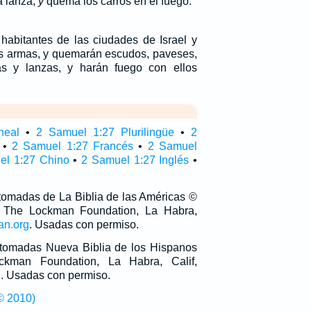
a lanza,
y
quema los carros en el fuego.
 habitantes de las ciudades de Israel y
s armas, y quemarán escudos, paveses,
s y lanzas, y harán fuego con ellos
neal
•
2 Samuel 1:27 Plurilingüe
•
2
•
2 Samuel 1:27 Francés
•
2 Samuel
el 1:27 Chino
•
2 Samuel 1:27 Inglés
•
 tomadas de La Biblia de las Américas ©
 The Lockman Foundation, La Habra,
an.org
. Usadas con permiso.
n tomadas Nueva Biblia de los Hispanos
man Foundation, La Habra, Calif,
g
. Usadas con permiso.
© 2010)