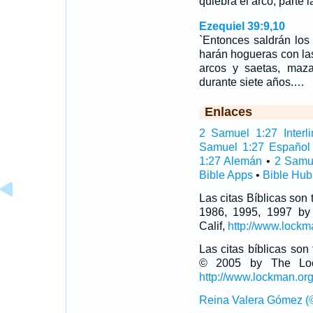
quiebra el arco, parte l
Ezequiel 39:9,10
`Entonces saldrán los
harán hogueras con la
arcos y saetas, maza
durante siete años.…
Enlaces
2 Samuel 1:27 Interli
Samuel 1:27 Español
1:27 Alemán
•
2 Samu
Bible Apps
•
Bible Hub
Las citas Bíblicas son
1986, 1995, 1997 by
Calif,
http://www.lockm
Las citas bíblicas so
© 2005 by The Lock
http://www.lockman.or
Reina Valera Gómez (