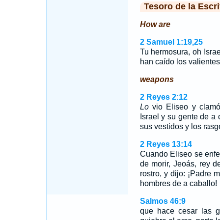
Tesoro de la Escri
How are
2 Samuel 1:19,25
Tu hermosura, oh Isra
han caído los valiente
weapons
2 Reyes 2:12
Lo
vio Eliseo y clamó
Israel y su gente de a
sus vestidos y los ras
2 Reyes 13:14
Cuando Eliseo se enfe
de morir, Jeoás, rey de
rostro, y dijo: ¡Padre 
hombres de a caballo!
Salmos 46:9
que hace cesar las gu