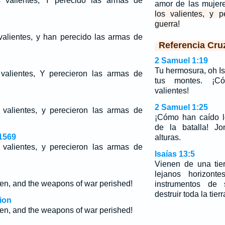
 valientes, Y perecido las armas de
amor de las mujer
los valientes, y 
guerra!
alientes, y han perecido las armas de
Referencia Cru
2 Samuel 1:19
Tu hermosura, oh Is
alientes, Y perecieron las armas de
tus montes. ¡C
valientes!
2 Samuel 1:25
valientes, y perecieron las armas de
¡Cómo han caído l
de la batalla! Jo
1569
alturas.
valientes, y perecieron las armas de
Isaías 13:5
Vienen de una tie
lejanos horizon
len, and the weapons of war perished!
instrumentos de 
destruir toda la tierr
ion
len, and the weapons of war perished!