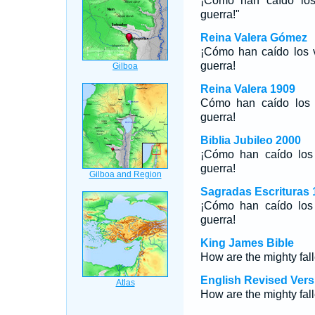
¡Cómo han caído los
guerra!"
Reina Valera Gómez
¡Cómo han caído los v
guerra!
Reina Valera 1909
Cómo han caído los v
guerra!
Biblia Jubileo 2000
¡Cómo han caído los 
guerra!
Sagradas Escrituras 
¡Cómo han caído los 
guerra!
King James Bible
How are the mighty fal
English Revised Vers
How are the mighty fal