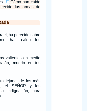
es.
¡Cómo han caído
27
perecido las armas de
zada
rael, ha perecido sobre
ómo han caído los
os valientes en medio
natán, muerto en tus
rra lejana, de los más
tes, el SEÑOR y los
su indignación, para
a.