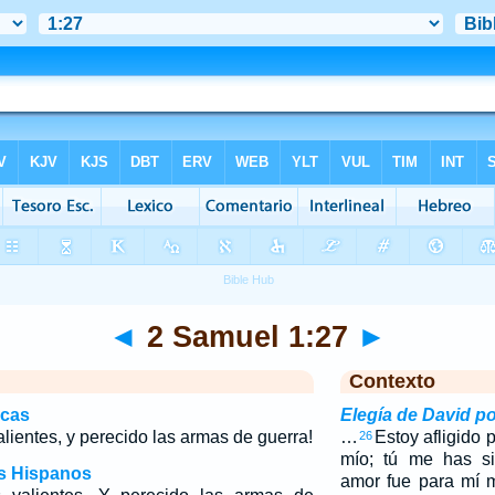
◄
2 Samuel 1:27
►
Contexto
icas
Elegía de David p
lientes, y perecido las armas de guerra!
…
Estoy afligido 
26
mío; tú me has s
os Hispanos
amor fue para mí 