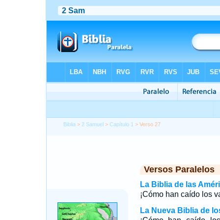
Biblia
>
2 Samuel
>
Capítulo 1
> Verso 27
Versos Paralelos
La Biblia de las Amér
¡Cómo han caído los va
La Nueva Biblia de l