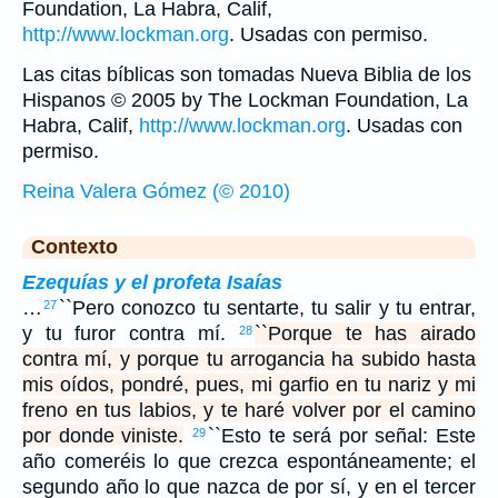
Foundation, La Habra, Calif,
http://www.lockman.org
. Usadas con permiso.
Las citas bíblicas son tomadas Nueva Biblia de los
Hispanos © 2005 by The Lockman Foundation, La
Habra, Calif,
http://www.lockman.org
. Usadas con
permiso.
Reina Valera Gómez (© 2010)
Contexto
Ezequías y el profeta Isaías
…
``Pero conozco tu sentarte, tu salir y tu entrar,
27
y tu furor contra mí.
``Porque te has airado
28
contra mí, y porque tu arrogancia ha subido hasta
mis oídos, pondré, pues, mi garfio en tu nariz y mi
freno en tus labios, y te haré volver por el camino
por donde viniste.
``Esto te será por señal: Este
29
año comeréis lo que crezca espontáneamente; el
segundo año lo que nazca de por sí, y en el tercer