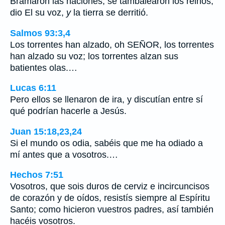
Bramaron las naciones, se tambalearon los reinos;
dio El su voz,
y
la tierra se derritió.
Salmos 93:3,4
Los torrentes han alzado, oh SEÑOR, los torrentes
han alzado su voz; los torrentes alzan sus
batientes olas.…
Lucas 6:11
Pero ellos se llenaron de ira, y discutían entre sí
qué podrían hacerle a Jesús.
Juan 15:18,23,24
Si el mundo os odia, sabéis que me ha odiado a
mí antes que a vosotros.…
Hechos 7:51
Vosotros, que sois duros de cerviz e incircuncisos
de corazón y de oídos, resistís siempre al Espíritu
Santo; como hicieron vuestros padres, así también
hacéis vosotros.