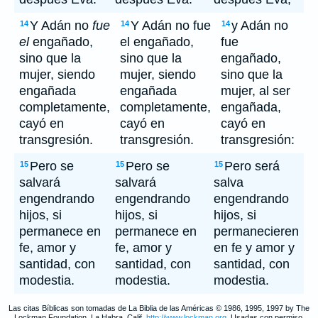
Y Adán no
fue
Y Adán no fue
y Adán no
14
14
14
el
engañado,
el engañado,
fue
sino que la
sino que la
engañado,
mujer, siendo
mujer, siendo
sino que la
engañada
engañada
mujer, al ser
completamente,
completamente,
engañada,
cayó en
cayó en
cayó en
transgresión.
transgresión.
transgresión:
Pero se
Pero se
Pero será
15
15
15
salvará
salvará
salva
engendrando
engendrando
engendrando
hijos, si
hijos, si
hijos, si
permanece en
permanece en
permanecieren
fe, amor y
fe, amor y
en fe y amor y
santidad, con
santidad, con
santidad, con
modestia.
modestia.
modestia.
Las citas Bíblicas son tomadas de La Biblia de las Américas © 1986, 1995, 1997 by The
Lockman Foundation, La Habra, Calif,
http://www.lockman.org
. Usadas con permiso.