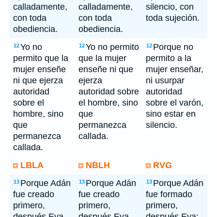
calladamente,
calladamente,
silencio, con
con toda
con toda
toda sujeción.
obediencia.
obediencia.
Yo no
Yo no permito
Porque no
12
12
12
permito que la
que la mujer
permito a la
mujer enseñe
enseñe ni que
mujer enseñar,
ni que ejerza
ejerza
ni usurpar
autoridad
autoridad sobre
autoridad
sobre el
el hombre, sino
sobre el varón,
hombre, sino
que
sino estar en
que
permanezca
silencio.
permanezca
callada.
callada.
LBLA
NBLH
RVG
Porque Adán
Porque Adán
Porque Adán
13
13
13
fue creado
fue creado
fue formado
primero,
primero,
primero,
después Eva.
después Eva.
después Eva;