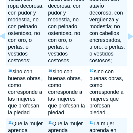
ropa decorosa,
decorosa, con
atavío
con pudor y
pudor y
decoroso, con
modestia, no
modestia, no
vergüenza y
con peinado
con peinado
modestia; no
ostentoso, no
ostentoso, no
con cabellos
con oro, o
con oro, o
encrespados,
perlas, o
perlas, o
u oro, o perlas,
vestidos
vestidos
o vestidos
costosos;
costosos,
costosos;
sino con
sino con
sino con
10
10
10
buenas obras,
buenas obras,
buenas obras,
como
como
como
corresponde a
corresponde a
corresponde a
las mujeres
las mujeres
mujeres que
que profesan
que profesan la
profesan
la piedad.
piedad.
piedad.
Que la mujer
Que la mujer
La mujer
11
11
11
aprenda
aprenda
aprenda en