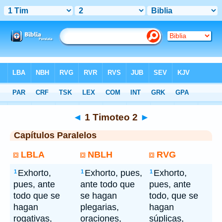
Bíblia
> 1 Timoteo 2
◄
1 Timoteo 2
►
Capítulos Paralelos
LBLA
NBLH
RVG
Exhorto,
Exhorto, pues,
Exhorto,
1
1
1
pues, ante
ante todo que
pues, ante
todo que se
se hagan
todo, que se
hagan
plegarias,
hagan
rogativas,
oraciones,
súplicas,