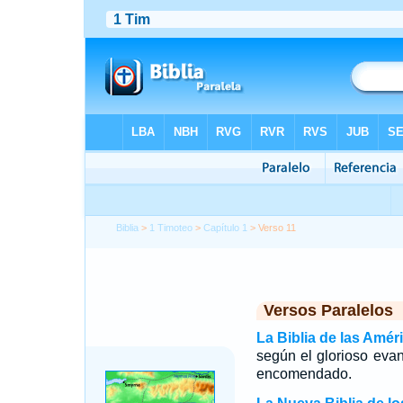
Biblia
>
1 Timoteo
>
Capítulo 1
> Verso 11
Versos Paralelos
La Biblia de las Amér
según el glorioso eva
encomendado.