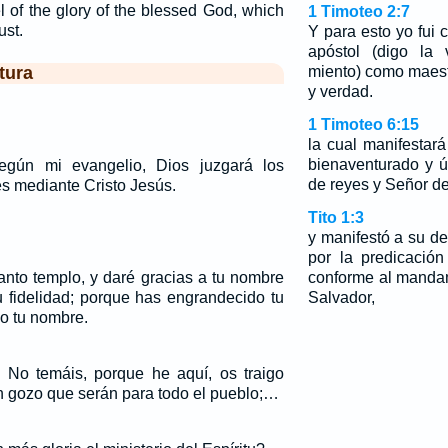
l of the glory of the blessed God, which
1 Timoteo 2:7
ust.
Y para esto yo fui 
apóstol (digo la 
tura
miento) como maestr
y verdad.
1 Timoteo 6:15
la cual manifestar
bienaventurado y 
egún mi evangelio, Dios juzgará los
de reyes y Señor d
s mediante Cristo Jesús.
Tito 1:3
y manifestó a su d
por la predicació
anto templo, y daré gracias a tu nombre
conforme al manda
tu fidelidad; porque has engrandecido tu
Salvador,
o tu nombre.
: No temáis, porque he aquí, os traigo
 gozo que serán para todo el pueblo;…