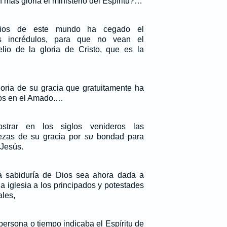
más gloria el ministerio del Espíritu?…
dios de este mundo ha cegado el
s incrédulos, para que no vean el
lio de la gloria de Cristo, que es la
loria de su gracia que gratuitamente ha
ros en el Amado.…
trar en los siglos venideros las
ezas de su gracia por
su
bondad para
 Jesús.
ita sabiduría de Dios sea ahora dada a
a iglesia a los principados y potestades
ales,
ersona o tiempo indicaba el Espíritu de