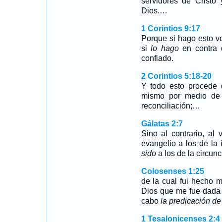
servidores de Cristo 
Dios.…
1 Corintios 9:17
Porque si hago esto v
si
lo hago
en contra 
confiado.
2 Corintios 5:18-20
Y todo esto procede 
mismo por medio de C
reconciliación;…
Gálatas 2:7
Sino al contrario, a
evangelio a los de la
sido
a los de la circunc
Colosenses 1:25
de la cual fui hecho m
Dios que me fue dada p
cabo
la predicación de
1 Tesalonicenses 2:4