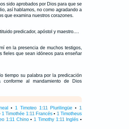
os sido aprobados por Dios para que se
elio, así hablamos, no como agradando a
ios que examina nuestros corazones.
stituido predicador, apóstol y maestro.…
mí en la presencia de muchos testigos,
 fieles que sean idóneos para enseñar
do tiempo su palabra por la predicación
a conforme al mandamiento de Dios
neal
•
1 Timoteo 1:11 Plurilingüe
•
1
•
1 Timothée 1:11 Francés
•
1 Timotheus
eo 1:11 Chino
•
1 Timothy 1:11 Inglés
•