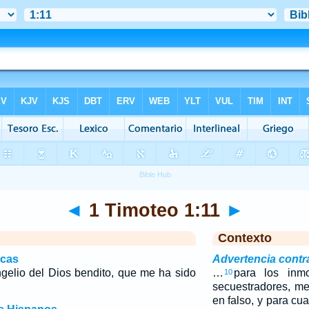
◄
1 Timoteo 1:11
►
Contexto
icas
Advertencia contr
ngelio del Dios bendito, que me ha sido
…
para los inmo
10
secuestradores, me
en falso, y para cu