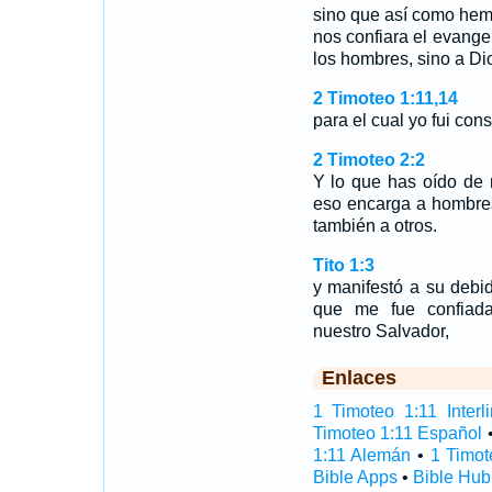
sino que así como hem
nos confiara el evang
los hombres, sino a D
2 Timoteo 1:11,14
para el cual yo fui con
2 Timoteo 2:2
Y lo que has oído de 
eso encarga a hombres
también a otros.
Tito 1:3
y manifestó a su debi
que me fue confiad
nuestro Salvador,
Enlaces
1 Timoteo 1:11 Interli
Timoteo 1:11 Español
1:11 Alemán
•
1 Timot
Bible Apps
•
Bible Hub