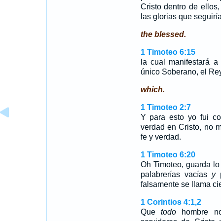
Cristo dentro de ellos,
las glorias que seguir
the blessed.
1 Timoteo 6:15
la cual manifestará a
único Soberano, el Rey
which.
1 Timoteo 2:7
Y para esto yo fui co
verdad en Cristo, no 
fe y verdad.
1 Timoteo 6:20
Oh Timoteo, guarda lo
palabrerías vacías
y
p
falsamente se llama ci
1 Corintios 4:1,2
Que
todo
hombre no