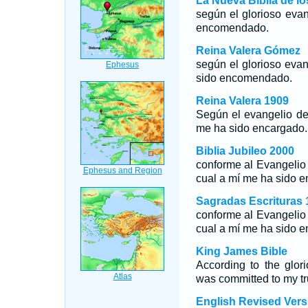
La Nueva Biblia de l
según el glorioso eva
encomendado.
Reina Valera Gómez
según el glorioso eva
sido encomendado.
Reina Valera 1909
Según el evangelio de 
me ha sido encargado.
Biblia Jubileo 2000
conforme al Evangelio 
cual a mí me ha sido e
Sagradas Escrituras 
conforme al Evangelio 
cual a mí me ha sido e
King James Bible
According to the glor
was committed to my tr
English Revised Vers