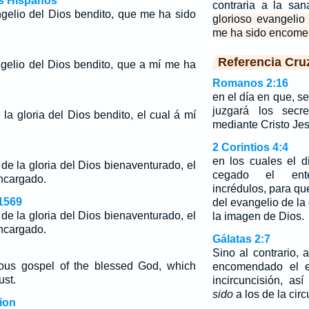
os Hispanos
contraria a la san
ngelio del Dios bendito, que me ha sido
glorioso evangelio
me ha sido encome
Referencia Cru
ngelio del Dios bendito, que a mí me ha
Romanos 2:16
en el día en que, s
juzgará los secr
la gloria del Dios bendito, el cual á mí
mediante Cristo Jes
2 Corintios 4:4
en los cuales el 
de la gloria del Dios bienaventurado, el
cegado el ent
ncargado.
incrédulos, para qu
1569
del evangelio de la 
de la gloria del Dios bienaventurado, el
la imagen de Dios.
ncargado.
Gálatas 2:7
Sino al contrario,
ious gospel of the blessed God, which
encomendado el e
ust.
incircuncisión, a
sido
a los de la cir
ion