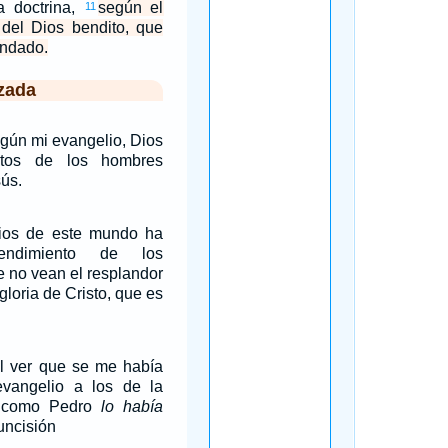
a doctrina,
según el
11
 del Dios bendito, que
ndado.
zada
egún mi evangelio, Dios
etos de los hombres
ús.
dios de este mundo ha
endimiento de los
e no vean el resplandor
gloria de Cristo, que es
 al ver que se me había
vangelio a los de la
sí como Pedro
lo había
cuncisión