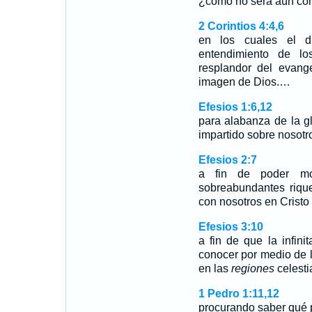
¿cómo no será aún con 
2 Corintios 4:4,6
en los cuales el 
entendimiento de lo
resplandor del evange
imagen de Dios.…
Efesios 1:6,12
para alabanza de la g
impartido sobre nosot
Efesios 2:7
a fin de poder mos
sobreabundantes riqu
con nosotros en Cristo
Efesios 3:10
a fin de que la infin
conocer por medio de l
en las
regiones
celesti
1 Pedro 1:11,12
procurando saber qué p