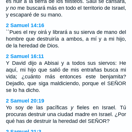
es huir a la tierra de los filisteos. Saúl se cansará,
y no
me buscará más en todo el territorio de Israel,
y escaparé de su mano.
2 Samuel 14:16
``Pues el rey oirá y librará a su sierva de mano del
hombre que destruiría a ambos, a mí y a mi hijo,
de la heredad de Dios.
2 Samuel 16:11
Y David dijo a Abisai y a todos sus siervos: He
aquí, mi hijo que salió de mis entrañas busca mi
vida; ¿cuánto más entonces este benjamita?
Dejadlo, que siga maldiciendo, porque el SEÑOR
se lo ha dicho.
2 Samuel 20:19
Yo soy de las pacíficas
y
fieles en Israel. Tú
procuras destruir una ciudad madre en Israel. ¿Por
qué has de destruir la heredad del SEÑOR?
2 Samuel 21:3