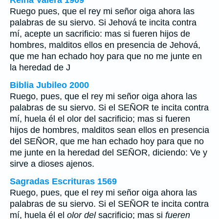
Reina Valera 1909
Ruego pues, que el rey mi señor oiga ahora las
palabras de su siervo. Si Jehová te incita contra
mí, acepte un sacrificio: mas si fueren hijos de
hombres, malditos ellos en presencia de Jehová,
que me han echado hoy para que no me junte en
la heredad de J
Biblia Jubileo 2000
Ruego, pues, que el rey mi señor oiga ahora las
palabras de su siervo. Si el SEÑOR te incita contra
mí, huela él el
olor del
sacrificio; mas si
fueren
hijos de hombres, malditos
sean
ellos en presencia
del SEÑOR, que me han echado hoy para que no
me junte en la heredad del SEÑOR, diciendo: Ve y
sirve a dioses ajenos.
Sagradas Escrituras 1569
Ruego, pues, que el rey mi señor oiga ahora las
palabras de su siervo. Si el SEÑOR te incita contra
mí, huela él el
olor del
sacrificio; mas si
fueren