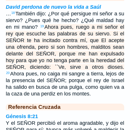
David perdona de nuevo la vida a Saúl
…
También dijo: ¿Por qué persigue mi señor a su
18
siervo? ¿Pues qué he hecho? ¿Qué maldad hay
en mi mano?
Ahora pues, ruego a mi señor el
19
rey que escuche las palabras de su siervo. Si el
SEÑOR te ha incitado contra mí, que El acepte
una ofrenda, pero si son hombres, malditos sean
delante del SEÑOR, porque me han expulsado
hoy para que yo no tenga parte en la heredad del
SEÑOR, diciendo: ``Ve, sirve a otros dioses.
Ahora pues, no caiga mi sangre a tierra, lejos de
20
la presencia del SEÑOR; porque el rey de Israel
ha salido en busca de una pulga, como quien va a
la caza de una perdiz en los montes.
Referencia Cruzada
Génesis 8:21
Y el SEÑOR percibió el aroma agradable, y dijo el
SEÑOR para sí: Nunca más volveré a maldecir la