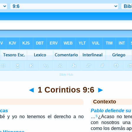
◄
1 Corintios 9:6
►
Contexto
icas
Pablo defiende su
bé y yo no tenemos el derecho a no
…
¿Acaso no tene
5
con nosotros una 
como los demás ap