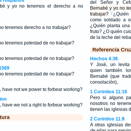
os Hispanos
del Señor y Ce
bé y yo no tenemos el derecho a no
Bernabé y yo no t
trabajar?
¿Quién 
7
como soldado a s
¿Quién planta una
no tenemos derecho a no trabajar?
fruto? ¿O quién cu
de la leche del re
no tenemos potestad de no trabajar?
Referencia Cru
no tenemos potestad de no trabajar?
Hechos 4:36
Y José, un levita
1569
quien también lo
no tenemos potestad de no trabajar?
Bernabé (que tradu
consolación),
, have not we power to forbear working?
1 Corintios 11:16
Pero si alguno pa
ion
nosotros no tenem
 have we not a right to forbear working?
tienen
las iglesias 
tura
2 Corintios 11:8
A otras iglesias d
de ellas
para servir