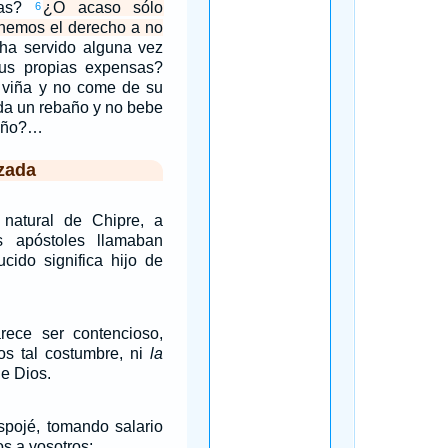
fas?
¿O acaso sólo
6
enemos el derecho a no
ha servido alguna vez
us propias expensas?
 viña y no come de su
ida un rebaño y no bebe
baño?…
zada
 natural de Chipre, a
s apóstoles llamaban
cido significa hijo de
rece ser contencioso,
os tal costumbre, ni
la
de Dios.
espojé, tomando salario
os a vosotros;