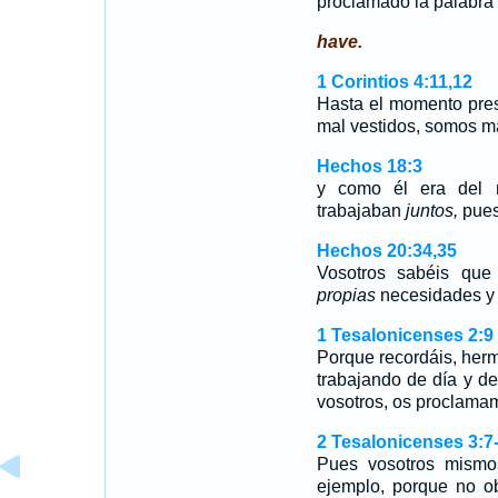
proclamado la palabra
have.
1 Corintios 4:11,12
Hasta el momento pre
mal vestidos, somos m
Hechos 18:3
y como él era del m
trabajaban
juntos,
pues 
Hechos 20:34,35
Vosotros sabéis que
propias
necesidades y 
1 Tesalonicenses 2:9
Porque recordáis, herm
trabajando de día y d
vosotros, os proclamam
2 Tesalonicenses 3:7
Pues vosotros mismo
ejemplo, porque no o