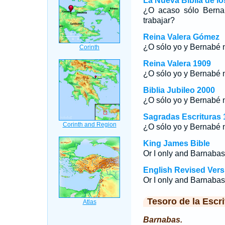
La Nueva Biblia de l
¿O acaso sólo Berna
trabajar?
Reina Valera Gómez
¿O sólo yo y Bernabé 
Reina Valera 1909
¿O sólo yo y Bernabé 
Biblia Jubileo 2000
¿O sólo yo y Bernabé 
Sagradas Escrituras 
¿O sólo yo y Bernabé 
King James Bible
Or I only and Barnabas
English Revised Vers
Or I only and Barnabas,
Tesoro de la Escri
Barnabas.