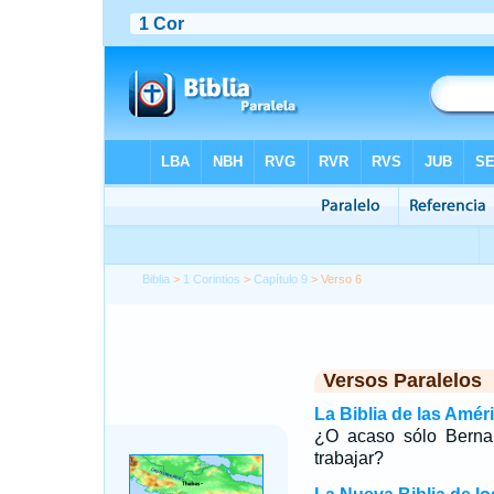
Biblia
>
1 Corintios
>
Capítulo 9
> Verso 6
Versos Paralelos
La Biblia de las Amér
¿O acaso sólo Berna
trabajar?