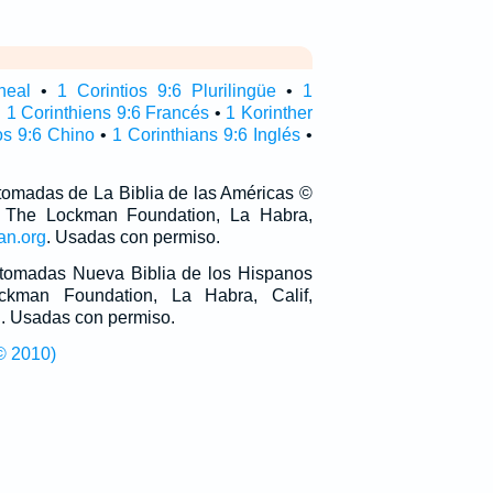
neal
•
1 Corintios 9:6 Plurilingüe
•
1
•
1 Corinthiens 9:6 Francés
•
1 Korinther
os 9:6 Chino
•
1 Corinthians 9:6 Inglés
•
 tomadas de La Biblia de las Américas ©
 The Lockman Foundation, La Habra,
an.org
. Usadas con permiso.
n tomadas Nueva Biblia de los Hispanos
man Foundation, La Habra, Calif,
g
. Usadas con permiso.
© 2010)