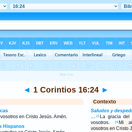
◄
1 Corintios 16:24
►
Contexto
icas
Saludos y desped
vosotros en Cristo Jesús. Amén.
…
La gracia de
23
vosotros.
Mi 
24
os Hispanos
vosotros en Cristo 