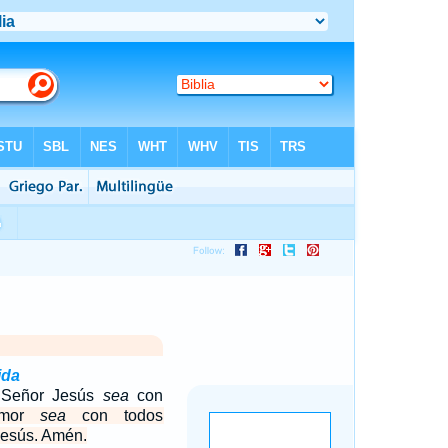
ida
l Señor Jesús
sea
con
amor
sea
con todos
Jesús. Amén.