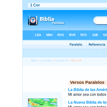
Biblia
>
1 Corintios
>
Capítulo 16
> Verso 24
Versos Paralelos
La Biblia de las Amér
Mi amor
sea
con todos 
La Nueva Biblia de l