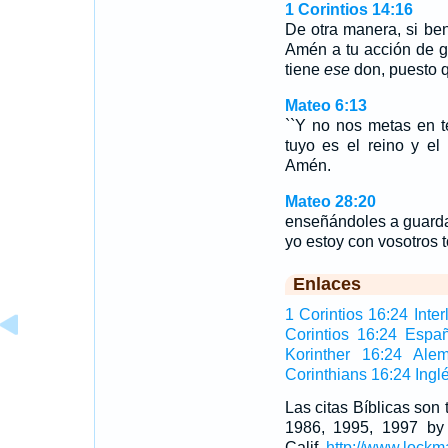
1 Corintios 14:16
De otra manera, si be
Amén a tu acción de g
tiene
ese
don, puesto q
Mateo 6:13
``Y no nos metas en t
tuyo es el reino y el
Amén.
Mateo 28:20
enseñándoles a guarda
yo estoy con vosotros t
Enlaces
1 Corintios 16:24 Inter
Corintios 16:24 Espa
Korinther 16:24 Ale
Corinthians 16:24 Ingl
Las citas Bíblicas son
1986, 1995, 1997 by
Calif,
http://www.lockm