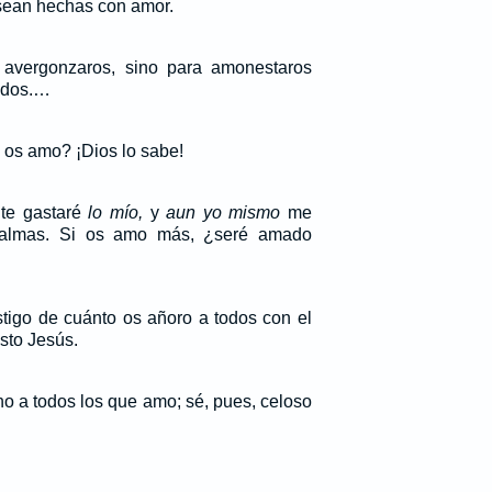
sean hechas con amor.
 avergonzaros, sino para amonestaros
ados.…
os amo? ¡Dios lo sabe!
te gastaré
lo mío,
y
aun yo mismo
me
s almas. Si os amo más, ¿seré amado
tigo de cuánto os añoro a todos con el
sto Jesús.
no a todos los que amo; sé, pues, celoso