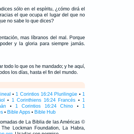
ndices
sólo
en el espíritu, ¿cómo dirá el
racias el que ocupa el lugar del que no
ue no sabe lo que dices?
entación, mas líbranos del mal. Porque
 poder y la gloria para siempre jamás.
r todo lo que os he mandado; y he aquí,
odos los días, hasta el fin del mundo.
lineal
•
1 Corintios 16:24 Plurilingüe
•
1
ñol
•
1 Corinthiens 16:24 Francés
•
1
mán
•
1 Corintios 16:24 Chino
•
1
és
•
Bible Apps
•
Bible Hub
 tomadas de La Biblia de las Américas ©
 The Lockman Foundation, La Habra,
an.org
. Usadas con permiso.