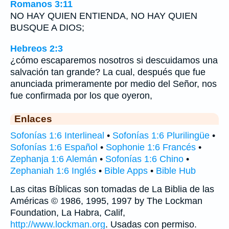
Romanos 3:11
NO HAY QUIEN ENTIENDA, NO HAY QUIEN
BUSQUE A DIOS;
Hebreos 2:3
¿cómo escaparemos nosotros si descuidamos una
salvación tan grande? La cual, después que fue
anunciada primeramente por medio del Señor, nos
fue confirmada por los que oyeron,
Enlaces
Sofonías 1:6 Interlineal
•
Sofonías 1:6 Plurilingüe
•
Sofonías 1:6 Español
•
Sophonie 1:6 Francés
•
Zephanja 1:6 Alemán
•
Sofonías 1:6 Chino
•
Zephaniah 1:6 Inglés
•
Bible Apps
•
Bible Hub
Las citas Bíblicas son tomadas de La Biblia de las
Américas © 1986, 1995, 1997 by The Lockman
Foundation, La Habra, Calif,
http://www.lockman.org
. Usadas con permiso.